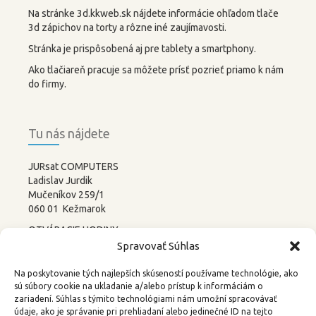
Na stránke 3d.kkweb.sk nájdete informácie ohľadom tlače
3d zápichov na torty a rôzne iné zaujímavosti.
Stránka je prispôsobená aj pre tablety a smartphony.
Ako tlačiareň pracuje sa môžete prísť pozrieť priamo k nám
do firmy.
Tu nás nájdete
JURsat COMPUTERS
Ladislav Jurdik
Mučeníkov 259/1
060 01 Kežmarok
OTVÁRACIE HODINY:
PONDELOK – PIATOK
Spravovať Súhlas
8:00-12:00 13:00-17:00
SOBOTA –
NEDEĽA
Na poskytovanie tých najlepších skúseností používame technológie, ako
ZATVORENÉ
sú súbory cookie na ukladanie a/alebo prístup k informáciám o
zariadení. Súhlas s týmito technológiami nám umožní spracovávať
tel.: 052 4522367, 0905 219488
údaje, ako je správanie pri prehliadaní alebo jedinečné ID na tejto