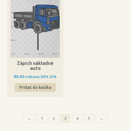
Zápich nákladné
auto
€
6.00
vrátane DPH 23%
Pridať do košíka
←
1
2
3
4
5
→