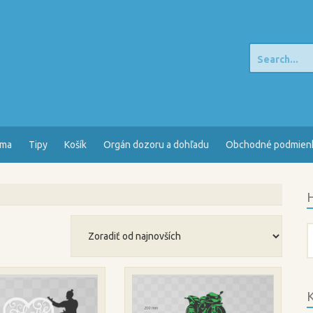
Search
for:
sma
Tipy
Košík
Orgán dozoru a dohľadu
Obchodné podmien
H
H
K