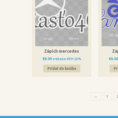
Zápich mercedes
Zá
€
6.00
€
6.0
vrátane DPH 23%
Pridať do košíka
Pr
←
1