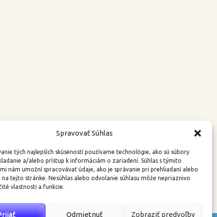
Spravovať Súhlas
anie tých najlepších skúseností používame technológie, ako sú súbory
kladanie a/alebo prístup k informáciám o zariadení. Súhlas s týmito
mi nám umožní spracovávať údaje, ako je správanie pri prehliadaní alebo
D na tejto stránke. Nesúhlas alebo odvolanie súhlasu môže nepriaznivo
čité vlastnosti a funkcie.
Prijať
Odmietnuť
Zobraziť predvoľby