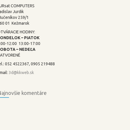
URsat COMPUTERS
adislav Jurdik
učeníkov 259/1
60 01 Kežmarok
TVÁRACIE HODINY:
ONDELOK – PIATOK
:00-12:00 13:00-17:00
SOBOTA –
NEDEĽA
ATVORENÉ
el.: 052 4522367, 0905 219488
mail:
3d@kkweb.sk
ajnovšie komentáre