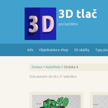
Skip
to
3D tlač
content
pre každého
Info
Objednávka e-shop
3D ukážky
Typy pí
Domov
AutoMoto
Stránka 4
Zoradené
Zobrazených 28–36 z 37 výsledkov
podľa
najnovších