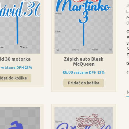
J
L
M
0
O
P
8
Z
id 30 motorka
Zápich auto Blesk
t
McQueen
0
vrátane DPH 23%
e
€
6.00
vrátane DPH 23%
idať do košíka
Pridať do košíka
N