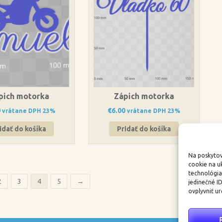
pich motorka
Zápich motorka
0
€
6.00
vrátane DPH 23%
vrátane DPH 23%
idať do košíka
Pridať do košíka
Na poskytov
cookie na u
technológia
2
3
4
5
→
jedinečné I
ovplyvniť ur