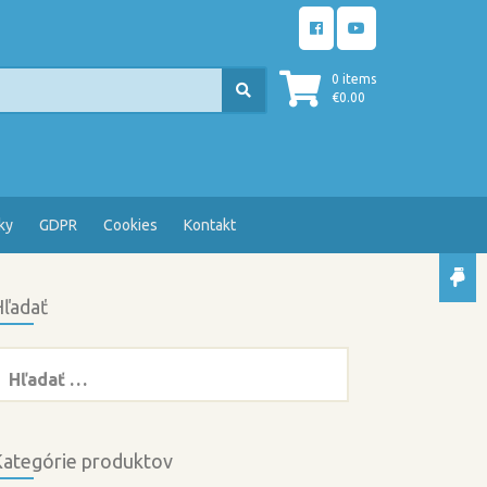
0 items
€
0.00
ky
GDPR
Cookies
Kontakt
ľadať
ľadať:
ategórie produktov