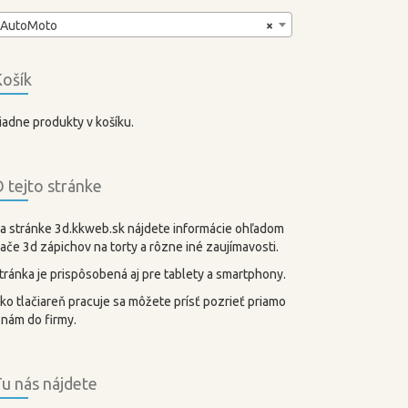
AutoMoto
×
ošík
iadne produkty v košíku.
 tejto stránke
a stránke 3d.kkweb.sk nájdete informácie ohľadom
lače 3d zápichov na torty a rôzne iné zaujímavosti.
tránka je prispôsobená aj pre tablety a smartphony.
ko tlačiareň pracuje sa môžete prísť pozrieť priamo
 nám do firmy.
u nás nájdete