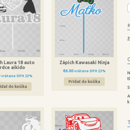
K
Ž
O
h Laura 18 auto
Zápich Kawasaki Ninja
rdce aikido
€
6.00
vrátane DPH 23%
N
0
vrátane DPH 23%
t
Pridať do košíka
idať do košíka
S
A
k
T