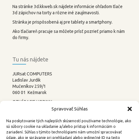
Na stránke 3d.kkweb.sk nájdete informácie ohľadom tlače
3d zápichov na torty a rôzne iné zaujímavosti.
Stránka je prispôsobená aj pre tablety a smartphony.
Ako tlačiareň pracuje sa môžete prísť pozrieť priamo k nám
do firmy.
Tu nás nájdete
JURsat COMPUTERS
Ladislav Jurdik
Mučeníkov 259/1
060 01 Kežmarok
OTVÁRACIE HODINY:
PONDELOK – PIATOK
Spravovať Súhlas
8:00-12:00 13:00-17:00
SOBOTA –
NEDEĽA
Na poskytovanie tých najlepších skúseností používame technológie, ako
ZATVORENÉ
sú súbory cookie na ukladanie a/alebo prístup k informáciám o
zariadení. Súhlas s týmito technológiami nám umožní spracovávať
tel.: 052 4522367, 0905 219488
údaje, ako je správanie pri prehliadaní alebo jedinečné ID na tejto