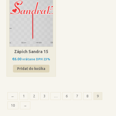
Zápich Sandra 15
€
6.00
vrátane DPH 23%
Pridať do košíka
←
1
2
3
…
6
7
8
9
10
→