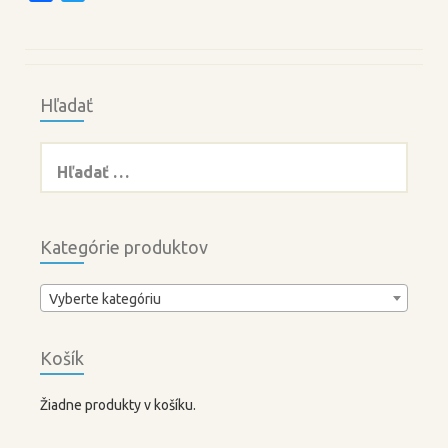
a
w
c
i
e
t
b
t
Hľadať
o
e
o
r
Hľadať:
k
Kategórie produktov
Vyberte kategóriu
Košík
Žiadne produkty v košíku.