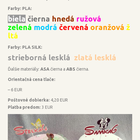
Farby: PLA:
biela
čierna
hnedá
ružová
zelená
modrá
červená
oranžová
ž
ltá
Farby: PLA SILK:
strieborná lesklá
zlatá lesklá
Ďalšie materiály:
ASA
čierna a
ABS
čierna.
Orientačná cena tlače:
– 6 EUR
Poštovné dobierka:
4,20 EUR
Platba predom:
3 EUR