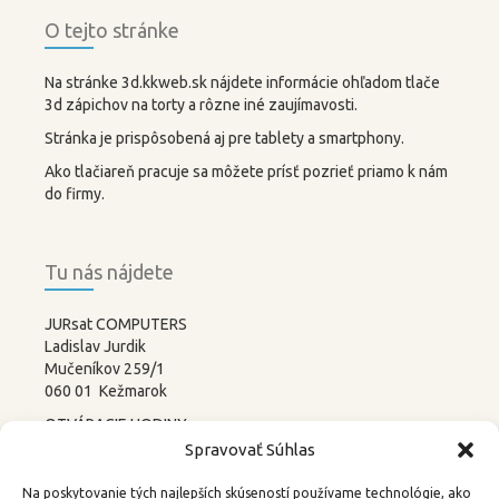
O tejto stránke
Na stránke 3d.kkweb.sk nájdete informácie ohľadom tlače
3d zápichov na torty a rôzne iné zaujímavosti.
Stránka je prispôsobená aj pre tablety a smartphony.
Ako tlačiareň pracuje sa môžete prísť pozrieť priamo k nám
do firmy.
Tu nás nájdete
JURsat COMPUTERS
Ladislav Jurdik
Mučeníkov 259/1
060 01 Kežmarok
OTVÁRACIE HODINY:
PONDELOK – PIATOK
Spravovať Súhlas
8:00-12:00 13:00-17:00
SOBOTA –
NEDEĽA
Na poskytovanie tých najlepších skúseností používame technológie, ako