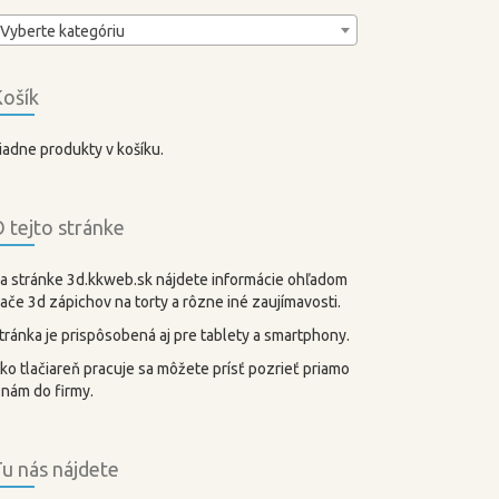
Vyberte kategóriu
ošík
iadne produkty v košíku.
 tejto stránke
a stránke 3d.kkweb.sk nájdete informácie ohľadom
lače 3d zápichov na torty a rôzne iné zaujímavosti.
tránka je prispôsobená aj pre tablety a smartphony.
ko tlačiareň pracuje sa môžete prísť pozrieť priamo
 nám do firmy.
u nás nájdete