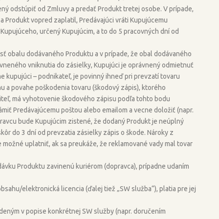
ý odstúpiť od Zmluvy a predať Produkt tretej osobe. V prípade,
 Produkt vopred zaplatil, Predávajúci vráti Kupujúcemu
upujúceho, určený Kupujúcim, a to do 5 pracovných dní od
ť obalu dodávaného Produktu a v prípade, že obal dodávaného
neného vniknutia do zásielky, Kupujúci je oprávnený odmietnuť
 kupujúci – podnikateľ, je povinný ihneď pri prevzatí tovaru
 a povahe poškodenia tovaru (škodový zápis), ktorého
biteľ, má vyhotovenie škodového zápisu podľa tohto bodu
ámiť Predávajúcemu poštou alebo emailom a vecne doložiť (napr.
pravcu bude Kupujúcim zistené, že dodaný Produkt je neúplný
ôr do 3 dní od prevzatia zásielky zápis o škode. Nároky z
 možné uplatniť, ak sa preukáže, že reklamované vady mal tovar
ku Produktu zavinenú kuriérom (dopravca), prípadne udaním
hu/elektronická licencia (ďalej tiež „SW služba“), platia pre jej
ým v popise konkrétnej SW služby (napr. doručením