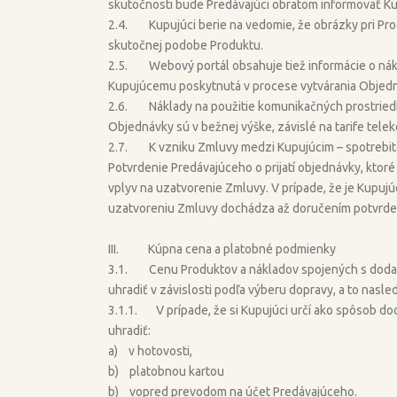
skutočnosti bude Predávajúci obratom informovať K
2.4. Kupujúci berie na vedomie, že obrázky pri Pr
skutočnej podobe Produktu.
2.5. Webový portál obsahuje tiež informácie o nákl
Kupujúcemu poskytnutá v procese vytvárania Objedná
2.6. Náklady na použitie komunikačných prostriedkov
Objednávky sú v bežnej výške, závislé na tarife tele
2.7. K vzniku Zmluvy medzi Kupujúcim – spotrebit
Potvrdenie Predávajúceho o prijatí objednávky, kt
vplyv na uzatvorenie Zmluvy. V prípade, že je Kupujú
uzatvoreniu Zmluvy dochádza až doručením potvrde
III. Kúpna cena a platobné podmienky
3.1. Cenu Produktov a nákladov spojených s doda
uhradiť v závislosti podľa výberu dopravy, a to nas
3.1.1. V prípade, že si Kupujúci určí ako spôsob 
uhradiť:
a) v hotovosti,
b) platobnou kartou
b) vopred prevodom na účet Predávajúceho.