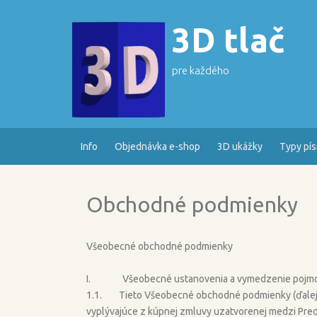
Skip
to
3D tlač
content
pre každého
Info
Objednávka e-shop
3D ukážky
Typy pí
Obchodné podmienky
Všeobecné obchodné podmienky
I. Všeobecné ustanovenia a vymedzenie pojm
1.1. Tieto Všeobecné obchodné podmienky (ďalej l
vyplývajúce z kúpnej zmluvy uzatvorenej medzi Pre