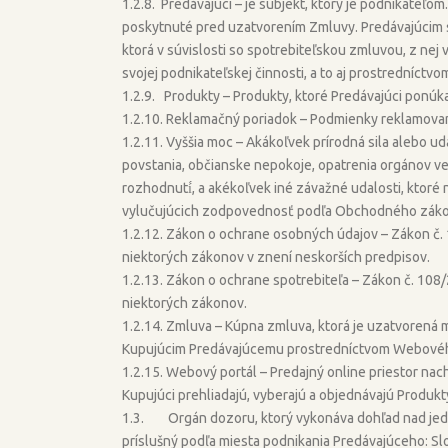
1.2.8. Predávajúci – je subjekt, ktorý je podnikate
poskytnuté pred uzatvorením Zmluvy. Predávajúcim 
ktorá v súvislosti so spotrebiteľskou zmluvou, z nej
svojej podnikateľskej činnosti, a to aj prostredníctvom
1.2.9. Produkty – Produkty, ktoré Predávajúci ponú
1.2.10. Reklamačný poriadok – Podmienky reklamovania
1.2.11. Vyššia moc – Akákoľvek prírodná sila alebo uda
povstania, občianske nepokoje, opatrenia orgánov ve
rozhodnutí́, a akékoľvek iné závažné udalosti, ktoré 
vylučujúcich zodpovednosť podľa Obchodného záko
1.2.12. Zákon o ochrane osobných údajov – Zákon č.
niektorých zákonov v znení neskorších predpisov.
1.2.13. Zákon o ochrane spotrebiteľa – Zákon č. 108
niektorých zákonov.
1.2.14. Zmluva – Kúpna zmluva, ktorá je uzatvorená
Kupujúcim Predávajúcemu prostredníctvom Webovéh
1.2.15. Webový portál – Predajný online priestor nac
Kupujúci prehliadajú, vyberajú a objednávajú Produk
1.3. Orgán dozoru, ktorý vykonáva dohľad nad jedno
príslušný podľa miesta podnikania Predávajúceho: Sl