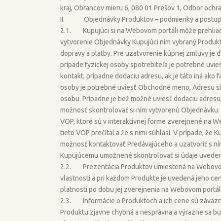
kraj, Obrancov mieru 6, 080 01 Prešov 1, Odbor ochra
II. Objednávky Produktov – podmienky a postu
2.1. Kupujúci si na Webovom portáli môže prehliad
vytvorenie Objednávky Kupujúci ním vybraný Produkt 
dopravy a platby. Pre uzatvorenie kúpnej zmluvy je ď
prípade fyzickej osoby spotrebiteľa je potrebné uvie
kontakt, prípadne dodaciu adresu, ak je táto iná ako 
osoby je potrebné uviesť Obchodné meno, Adresu sídl
osobu. Prípadne je tiež možné uviesť dodaciu adresu,
možnosť skontrolovať si ním vytvorenú Objednávku. 
VOP, ktoré sú v interaktívnej forme zverejnené na W
tieto VOP prečítal a že s nimi súhlasí. V prípade, že
možnosť kontaktovať Predávajúceho a uzatvoriť s ní
Kupujúcemu umožnené skontrolovať si údaje uvede
2.2. Prezentácia Produktov umiestená na Webovom 
vlastnosti a pri každom Produkte je uvedená jeho c
platnosti po dobu jej zverejnenia na Webovom portáli
2.3. Informácie o Produktoch a ich cene sú záväzné
Produktu zjavne chybná a nesprávna a výrazne sa bu