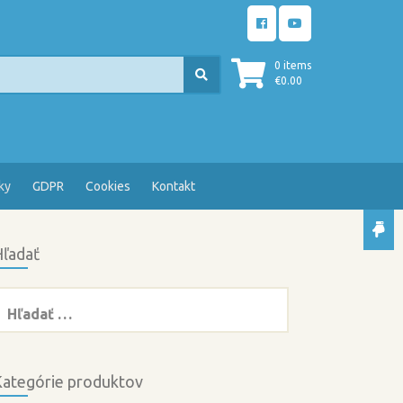
0 items
€
0.00
ky
GDPR
Cookies
Kontakt
ľadať
ľadať:
ategórie produktov