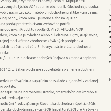
ľom. Všetky údaje vybraného Predávajúceho sú Kupujúcemu
J
sa v zmysle týchto VOP rozumie obchodník. Obchodník je osoba,
L
 vyplývajúcim záväzkom alebo pri obchodnej praktike koná v rámci
M
 inej osoby, ktorá koná v jej mene alebo na jej účet.
0
ka na predaj prostredníctvom Webového portálu.
O
 dodaných Produktov podľa čl. VI a čl. VII týchto VOP.
P
losť, ktorá nie je ovládaná alebo ovládateľná ľuďmi, štrajk, vojna,
8
rejnej moci vrátane všeobecne záväzných predpisov a
nastali nezávisle od vôle Zmluvných strán vrátane okolností
Z
nníka.
t
 18/2018 Z. z. o ochrane osobných údajov a o zmene a doplnení
e
/2024 Z. z. Zákon o ochrane spotrebiteľa a o zmene a doplnení
N
 medzi Predávajúcim a Kupujúcim na základe Objednávky zaslanej
o portálu.
hádzajúci sa na internetovej stránke, prostredníctvom ktorého si
ty od Predávajúceho.
tlivými Predávajúcimi je Slovenská obchodná inšpekcia (SOI),
ovenská obchodná inšpekcia (SOI), Inšpektorát SOI pre Prešovský