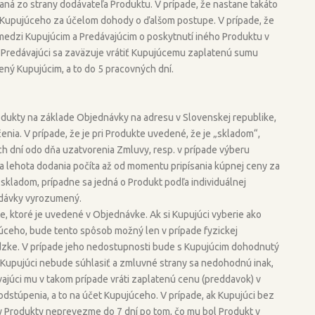
á zo strany dodávateľa Produktu. V prípade, že nastane takáto
 Kupujúceho za účelom dohody o ďalšom postupe. V prípade, že
medzi Kupujúcim a Predávajúcim o poskytnutí iného Produktu v
, Predávajúci sa zaväzuje vrátiť Kupujúcemu zaplatenú sumu
ý Kupujúcim, a to do 5 pracovných dní.
ukty na základe Objednávky na adresu v Slovenskej republike,
nia. V prípade, že je pri Produkte uvedené, že je „skladom“,
h dní odo dňa uzatvorenia Zmluvy, resp. v prípade výberu
a lehota dodania počíta až od momentu pripísania kúpnej ceny za
 skladom, prípadne sa jedná o Produkt podľa individuálnej
odávky vyrozumený.
, ktoré je uvedené v Objednávke. Ak si Kupujúci vyberie ako
ceho, bude tento spôsob možný len v prípade fyzickej
zke. V prípade jeho nedostupnosti bude s Kupujúcim dohodnutý
 Kupujúci nebude súhlasiť a zmluvné strany sa nedohodnú inak,
ajúci mu v takom prípade vráti zaplatenú cenu (preddavok) v
dstúpenia, a to na účet Kupujúceho. V prípade, ak Kupujúci bez
Produkty neprevezme do 7 dní po tom, čo mu bol Produkt v