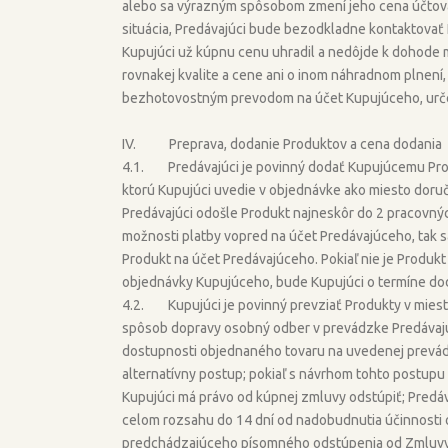
alebo sa výrazným spôsobom zmení jeho cena účtovan
situácia, Predávajúci bude bezodkladne kontaktovať
Kupujúci už kúpnu cenu uhradil a nedôjde k dohode 
rovnakej kvalite a cene ani o inom náhradnom plnení
bezhotovostným prevodom na účet Kupujúceho, určen
IV. Preprava, dodanie Produktov a cena dodania
4.1. Predávajúci je povinný dodať Kupujúcemu Prod
ktorú Kupujúci uvedie v objednávke ako miesto doruče
Predávajúci odošle Produkt najneskôr do 2 pracovnýc
možnosti platby vopred na účet Predávajúceho, tak s
Produkt na účet Predávajúceho. Pokiaľ nie je Produkt
objednávky Kupujúceho, bude Kupujúci o termíne d
4.2. Kupujúci je povinný prevziať Produkty v mieste
spôsob dopravy osobný odber v prevádzke Predávajú
dostupnosti objednaného tovaru na uvedenej prevád
alternatívny postup; pokiaľ s návrhom tohto postupu
Kupujúci má právo od kúpnej zmluvy odstúpiť; Predáv
celom rozsahu do 14 dní od nadobudnutia účinnosti o
predchádzajúceho písomného odstúpenia od Zmluvy 