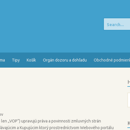
Search
for:
sma
Tipy
Košík
Orgán dozoru a dohľadu
Obchodné podmien
H
H
ov
en „VOP“) upravujú práva a povinnosti zmluvných strán
K
dávajúcim a Kupujúcim ktorý prostredníctvom Webového portálu