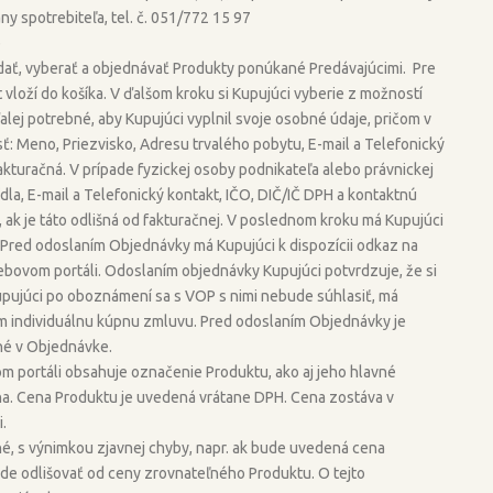
ny spotrebiteľa, tel. č. 051/772 15 97
p
ať, vyberať a objednávať Produkty ponúkané Predávajúcimi. Pre
vloží do košíka. V ďalšom kroku si Kupujúci vyberie z možností
alej potrebné, aby Kupujúci vyplnil svoje osobné údaje, pričom v
sť: Meno, Priezvisko, Adresu trvalého pobytu, E-mail a Telefonický
fakturačná. V prípade fyzickej osoby podnikateľa alebo právnickej
a, E-mail a Telefonický kontakt, IČO, DIČ/IČ DPH a kontaktnú
 ak je táto odlišná od fakturačnej. V poslednom kroku má Kupujúci
Pred odoslaním Objednávky má Kupujúci k dispozícii odkaz na
ebovom portáli. Odoslaním objednávky Kupujúci potvrdzuje, že si
 Kupujúci po oboznámení sa s VOP s nimi nebude súhlasiť, má
m individuálnu kúpnu zmluvu. Pred odoslaním Objednávky je
né v Objednávke.
portáli obsahuje označenie Produktu, ako aj jeho hlavné
ena. Cena Produktu je uvedená vrátane DPH. Cena zostáva v
.
, s výnimkou zjavnej chyby, napr. ak bude uvedená cena
de odlišovať od ceny zrovnateľného Produktu. O tejto