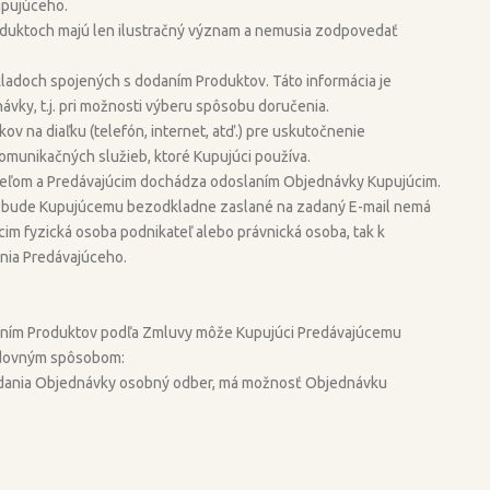
upujúceho.
oduktoch majú len ilustračný význam a nemusia zodpovedať
adoch spojených s dodaním Produktov. Táto informácia je
vky, t.j. pri možnosti výberu spôsobu doručenia.
 na diaľku (telefón, internet, atď.) pre uskutočnenie
komunikačných služieb, ktoré Kupujúci používa.
eľom a Predávajúcim dochádza odoslaním Objednávky Kupujúcim.
oré bude Kupujúcemu bezodkladne zaslané na zadaný E-mail nemá
cim fyzická osoba podnikateľ alebo právnická osoba, tak k
nia Predávajúceho.
ním Produktov podľa Zmluvy môže Kupujúci Predávajúcemu
ledovným spôsobom:
dodania Objednávky osobný odber, má možnosť Objednávku