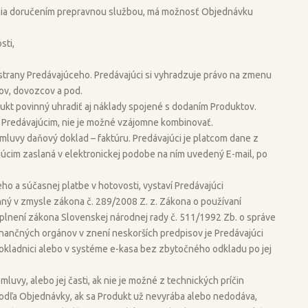
ania doručením prepravnou službou, má možnosť Objednávku
sti,
any Predávajúceho. Predávajúci si vyhradzuje právo na zmenu
ov, dovozcov a pod.
kt povinný uhradiť aj náklady spojené s dodaním Produktov.
Predávajúcim, nie je možné vzájomne kombinovať.
uvy daňový doklad – faktúru. Predávajúci je platcom dane z
úcim zaslaná v elektronickej podobe na ním uvedený E-mail, po
a súčasnej platbe v hotovosti, vystaví Predávajúci
ný v zmysle zákona č. 289/2008 Z. z. Zákona o používaní
oplnení zákona Slovenskej národnej rady č. 511/1992 Zb. o správe
nančných orgánov v znení neskorších predpisov je Predávajúci
 pokladnici alebo v systéme e-kasa bez zbytočného odkladu po jej
uvy, alebo jej časti, ak nie je možné z technických príčin
odľa Objednávky, ak sa Produkt už nevyrába alebo nedodáva,