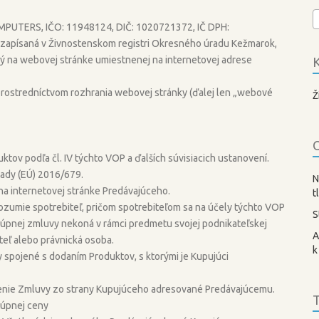
COMPUTERS, IČO: 11948124, DIČ: 1020721372, IČ DPH:
apísaná v Živnostenskom registri Okresného úradu Kežmarok,
ý na webovej stránke umiestnenej na internetovej adrese
K
o prostredníctvom rozhrania webovej stránky (ďalej len „webové
Ž
O
tov podľa čl. IV týchto VOP a ďalších súvisiacich ustanovení.
ady (EÚ) 2016/679.
N
a internetovej stránke Predávajúceho.
t
rozumie spotrebiteľ, pričom spotrebiteľom sa na účely týchto VOP
S
 kúpnej zmluvy nekoná v rámci predmetu svojej podnikateľskej
A
teľ alebo právnická osoba.
k
y spojené s dodaním Produktov, s ktorými je Kupujúci
renie Zmluvy zo strany Kupujúceho adresované Predávajúcemu.
T
Kúpnej ceny