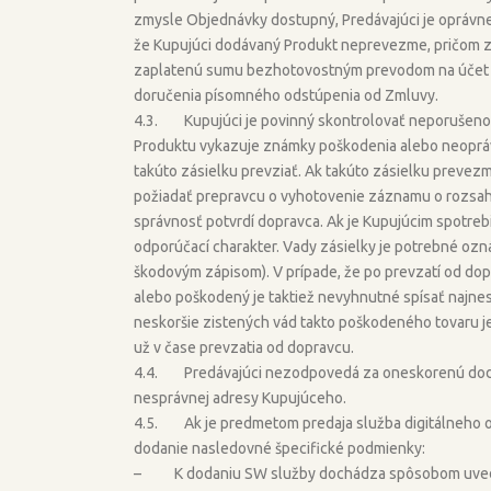
zmysle Objednávky dostupný, Predávajúci je oprávnen
že Kupujúci dodávaný Produkt neprevezme, pričom za
zaplatenú sumu bezhotovostným prevodom na účet K
doručenia písomného odstúpenia od Zmluvy.
4.3. Kupujúci je povinný skontrolovať neporušenos
Produktu vykazuje známky poškodenia alebo neopráv
takúto zásielku prevziať. Ak takúto zásielku prevezme
požiadať prepravcu o vyhotovenie záznamu o rozsahu
správnosť potvrdí dopravca. Ak je Kupujúcim spotre
odporúčací charakter. Vady zásielky je potrebné ozn
škodovým zápisom). V prípade, že po prevzatí od do
alebo poškodený je taktiež nevyhnutné spísať najnesk
neskoršie zistených vád takto poškodeného tovaru je
už v čase prevzatia od dopravcu.
4.4. Predávajúci nezodpovedá za oneskorenú dodáv
nesprávnej adresy Kupujúceho.
4.5. Ak je predmetom predaja služba digitálneho obsa
dodanie nasledovné špecifické podmienky:
– K dodaniu SW služby dochádza spôsobom uveden