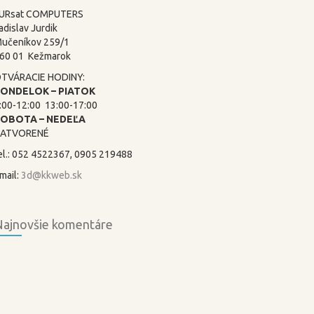
URsat COMPUTERS
adislav Jurdik
učeníkov 259/1
60 01 Kežmarok
TVÁRACIE HODINY:
ONDELOK – PIATOK
:00-12:00 13:00-17:00
SOBOTA –
NEDEĽA
ATVORENÉ
el.: 052 4522367, 0905 219488
mail:
3d@kkweb.sk
ajnovšie komentáre