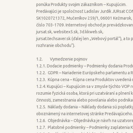
ponúka Produkty svojim zákazníkom – Kupujúcim.
Predávajúci je spoločnosť Ladislav Jurdik JURsat 
SK1020721372, Mučeníkov 259/1, 06001 Kežmarok, z
číslo 703-1709. Internetový obchod je prevádzkovan
jursat.sk, websitex5.sk, 3d.kkweb.sk,
jursat.techsaver.sk (ďalej len „Webový portál“), a t
rozhranie obchodu“).
1.2. Vymedzenie pojmov
1.2.1. Dodacie podmienky – Podmienky dodania Produk
1.2.2. GDPR – Nariadenie Európskeho parlamentu a R
1.2.3. Kúpna cena – Kúpna cena Produktov uvedená n
1.2.4. Kupujúci – Kupujúcim sa v zmysle týchto VOP 
rozumie fyzická osoba, ktorá pri uzatváraní a plnení
činnosti, zamestnania alebo povolania alebo podnika
1.2.5. Náklady dodania – Náklady dodania sú poplatk
oboznámený na internetovej stránke Predávajúceho.
1.2.6. Objednávka – Objednávka je návrh na uzatvo
1.2.7. Platobné podmienky – Podmienky zaplatenia 