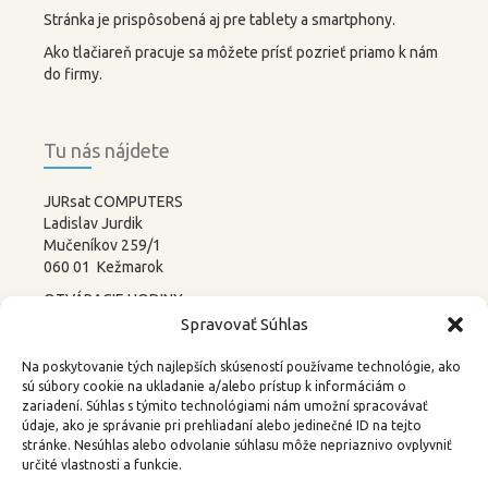
Stránka je prispôsobená aj pre tablety a smartphony.
Ako tlačiareň pracuje sa môžete prísť pozrieť priamo k nám
do firmy.
Tu nás nájdete
JURsat COMPUTERS
Ladislav Jurdik
Mučeníkov 259/1
060 01 Kežmarok
OTVÁRACIE HODINY:
PONDELOK – PIATOK
Spravovať Súhlas
8:00-12:00 13:00-17:00
SOBOTA –
NEDEĽA
Na poskytovanie tých najlepších skúseností používame technológie, ako
ZATVORENÉ
sú súbory cookie na ukladanie a/alebo prístup k informáciám o
zariadení. Súhlas s týmito technológiami nám umožní spracovávať
tel.: 052 4522367, 0905 219488
údaje, ako je správanie pri prehliadaní alebo jedinečné ID na tejto
stránke. Nesúhlas alebo odvolanie súhlasu môže nepriaznivo ovplyvniť
email:
3d@kkweb.sk
určité vlastnosti a funkcie.