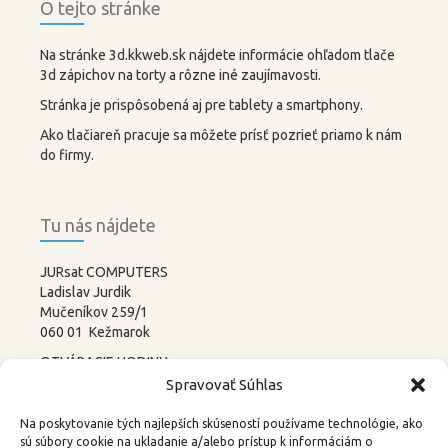
O tejto stránke
Na stránke 3d.kkweb.sk nájdete informácie ohľadom tlače
3d zápichov na torty a rôzne iné zaujímavosti.
Stránka je prispôsobená aj pre tablety a smartphony.
Ako tlačiareň pracuje sa môžete prísť pozrieť priamo k nám
do firmy.
Tu nás nájdete
JURsat COMPUTERS
Ladislav Jurdik
Mučeníkov 259/1
060 01 Kežmarok
OTVÁRACIE HODINY:
PONDELOK – PIATOK
Spravovať Súhlas
8:00-12:00 13:00-17:00
SOBOTA –
NEDEĽA
Na poskytovanie tých najlepších skúseností používame technológie, ako
ZATVORENÉ
sú súbory cookie na ukladanie a/alebo prístup k informáciám o