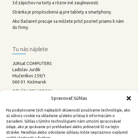
3d zápichov na torty a rôzne iné zaujímavosti.
Stránka je prispôsobená aj pre tablety a smartphony.
Ako tlačiareň pracuje sa môžete prísť pozrieť priamo k nám
do firmy.
Tu nás nájdete
JURsat COMPUTERS
Ladislav Jurdik
Mučeníkov 259/1
060 01 Kežmarok
OTVÁRACIE HODINY:
PONDELOK – PIATOK
Spravovať Súhlas
8:00-12:00 13:00-17:00
SOBOTA –
NEDEĽA
Na poskytovanie tých najlepších skúseností používame technológie, ako
ZATVORENÉ
sú súbory cookie na ukladanie a/alebo prístup k informáciám o
zariadení. Súhlas s týmito technológiami nám umožní spracovávať
tel.: 052 4522367, 0905 219488
údaje, ako je správanie pri prehliadaní alebo jedinečné ID na tejto
stránke. Nesúhlas alebo odvolanie súhlasu môže nepriaznivo ovplyvniť
email:
3d@kkweb.sk
určité vlastnosti a funkcie.