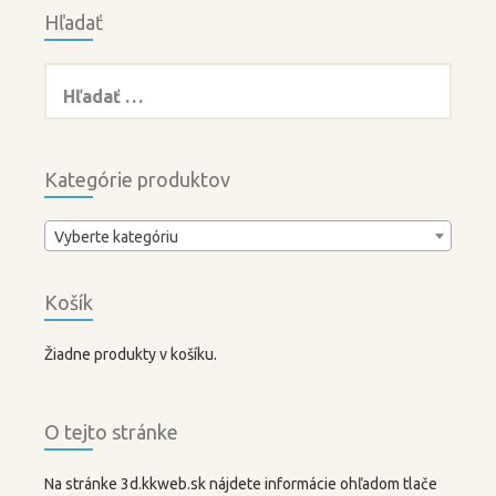
b
t
Hľadať
o
e
o
r
Hľadať:
k
Kategórie produktov
Vyberte kategóriu
Košík
Žiadne produkty v košíku.
O tejto stránke
Na stránke 3d.kkweb.sk nájdete informácie ohľadom tlače