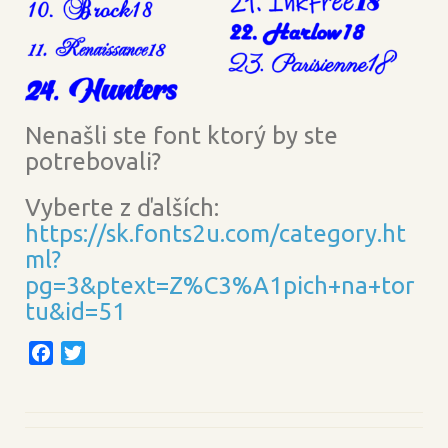
Nenašli ste font ktorý by ste
potrebovali?
Vyberte z ďalších:
https://sk.fonts2u.com/category.ht
ml?
pg=3&ptext=Z%C3%A1pich+na+tor
tu&id=51
F
T
a
w
c
i
e
t