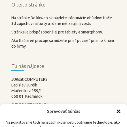
O tejto stránke
Na stránke 3d.kkweb.sk nájdete informácie ohľadom tlače
3d zápichov na torty a rôzne iné zaujímavosti.
Stránka je prispôsobená aj pre tablety a smartphony.
Ako tlačiareň pracuje sa môžete prísť pozrieť priamo k nám
do firmy.
Tu nás nájdete
JURsat COMPUTERS
Ladislav Jurdik
Mučeníkov 259/1
060 01 Kežmarok
OTVÁRACIE HODINY:
PONDELOK – PIATOK
Spravovať Súhlas
8:00-12:00 13:00-17:00
SOBOTA –
NEDEĽA
Na poskytovanie tých najlepších skúseností používame technológie, ako