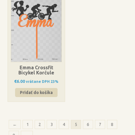
Emma Crossfit
Bicykel Korčule
€
6.00
vrátane DPH 23%
Pridať do košíka
←
1
2
3
4
5
6
7
8