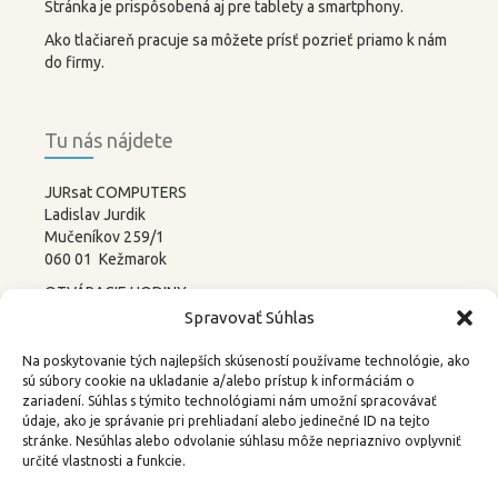
Stránka je prispôsobená aj pre tablety a smartphony.
Ako tlačiareň pracuje sa môžete prísť pozrieť priamo k nám
do firmy.
Tu nás nájdete
JURsat COMPUTERS
Ladislav Jurdik
Mučeníkov 259/1
060 01 Kežmarok
OTVÁRACIE HODINY:
PONDELOK – PIATOK
Spravovať Súhlas
8:00-12:00 13:00-17:00
SOBOTA –
NEDEĽA
Na poskytovanie tých najlepších skúseností používame technológie, ako
ZATVORENÉ
sú súbory cookie na ukladanie a/alebo prístup k informáciám o
zariadení. Súhlas s týmito technológiami nám umožní spracovávať
tel.: 052 4522367, 0905 219488
údaje, ako je správanie pri prehliadaní alebo jedinečné ID na tejto
stránke. Nesúhlas alebo odvolanie súhlasu môže nepriaznivo ovplyvniť
email:
3d@kkweb.sk
určité vlastnosti a funkcie.