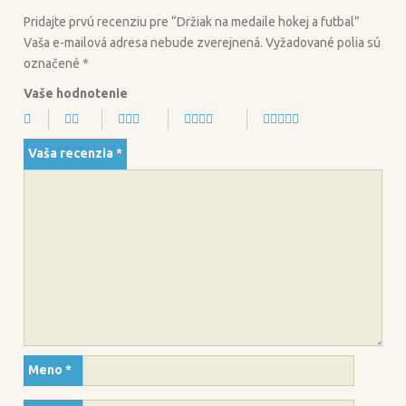
k
Pridajte prvú recenziu pre “Držiak na medaile hokej a futbal”
Vaša e-mailová adresa nebude zverejnená.
Vyžadované polia sú
označené
*
Vaše hodnotenie
Vaša recenzia
*
Meno
*