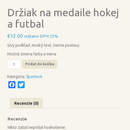
Držiak na medaile hokej
a futbal
€
12.00
vrátane DPH 23%
Sivý podklad, modrý text, čierne postavy.
Možná zmena farby a mena
množstvo
Pridať do košíka
Držiak
na
Kategória:
Športové
medaile
F
T
hokej
a
a
w
futbal
c
i
Recenzie (0)
e
t
b
t
Recenzie
o
e
o
r
Nikto zatiaľ nepridal hodnotenie.