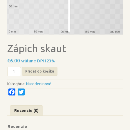
Zápich skaut
€
6.00
vrátane DPH 23%
množstvo
Pridať do košíka
Zápich
skaut
Kategória:
Narodeninové
F
T
a
w
c
i
Recenzie (0)
e
t
b
t
Recenzie
o
e