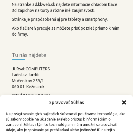
Na stránke 3d.kkweb.sk nájdete informácie ohľadom tlače
3d zápichov na torty a rôzne iné zaujímavosti.
Stránka je prispôsobená aj pre tablety a smartphony.
Ako tlačiareň pracuje sa môžete prísť pozrieť priamo k nám
do firmy.
Tu nás nájdete
JURsat COMPUTERS
Ladislav Jurdik
Mučeníkov 259/1
060 01 Kežmarok
OTVÁRACIE HODINY:
PONDELOK – PIATOK
Spravovať Súhlas
8:00-12:00 13:00-17:00
SOBOTA –
NEDEĽA
Na poskytovanie tých najlepších skúseností používame technológie, ako
ZATVORENÉ
sú súbory cookie na ukladanie a/alebo prístup k informáciám o
zariadení. Súhlas s týmito technológiami nám umožní spracovávať
tel.: 052 4522367, 0905 219488
údaje, ako je správanie pri prehliadaní alebo jedinečné ID na tejto