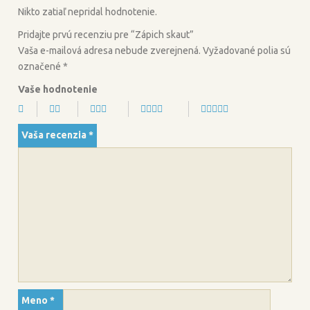
o
r
Nikto zatiaľ nepridal hodnotenie.
k
Pridajte prvú recenziu pre “Zápich skaut”
Vaša e-mailová adresa nebude zverejnená.
Vyžadované polia sú
označené
*
Vaše hodnotenie
Vaša recenzia
*
Meno
*