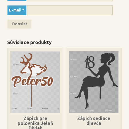
E-mail
*
Súvisiace produkty
Zápich pre
Zápich sediace
polovníka Jeleň
dievča
Diviak