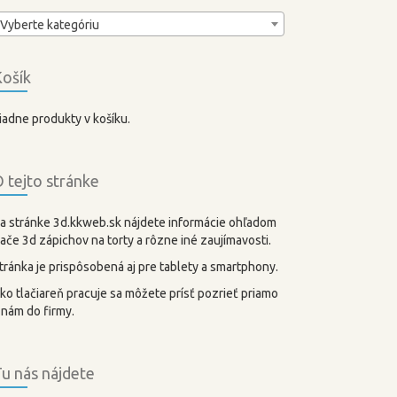
Vyberte kategóriu
ošík
iadne produkty v košíku.
 tejto stránke
a stránke 3d.kkweb.sk nájdete informácie ohľadom
lače 3d zápichov na torty a rôzne iné zaujímavosti.
tránka je prispôsobená aj pre tablety a smartphony.
ko tlačiareň pracuje sa môžete prísť pozrieť priamo
 nám do firmy.
u nás nájdete