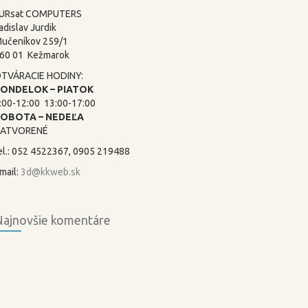
URsat COMPUTERS
adislav Jurdik
učeníkov 259/1
60 01 Kežmarok
TVÁRACIE HODINY:
ONDELOK – PIATOK
:00-12:00 13:00-17:00
SOBOTA –
NEDEĽA
ATVORENÉ
el.: 052 4522367, 0905 219488
mail:
3d@kkweb.sk
ajnovšie komentáre