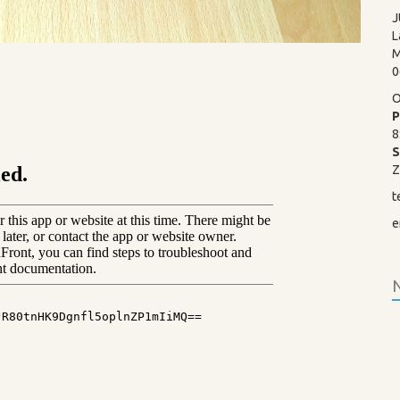
J
L
M
0
O
P
8
Z
t
e
N