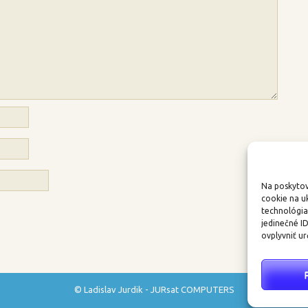
Na poskytov
cookie na u
technológia
jedinečné I
ovplyvniť ur
© Ladislav Jurdik - JURsat COMPUTERS