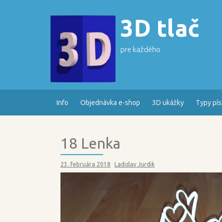
Skip
to
3D tlač
content
pre každého
Info
Objednávka e-shop
3D ukážky
Typy pí
18 Lenka
23. februára 2018
Ladislav Jurdik