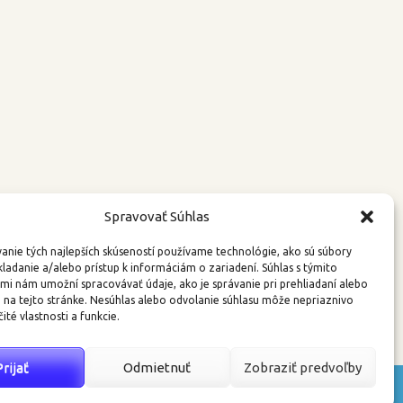
Spravovať Súhlas
anie tých najlepších skúseností používame technológie, ako sú súbory
kladanie a/alebo prístup k informáciám o zariadení. Súhlas s týmito
mi nám umožní spracovávať údaje, ako je správanie pri prehliadaní alebo
D na tejto stránke. Nesúhlas alebo odvolanie súhlasu môže nepriaznivo
čité vlastnosti a funkcie.
Prijať
Odmietnuť
Zobraziť predvoľby