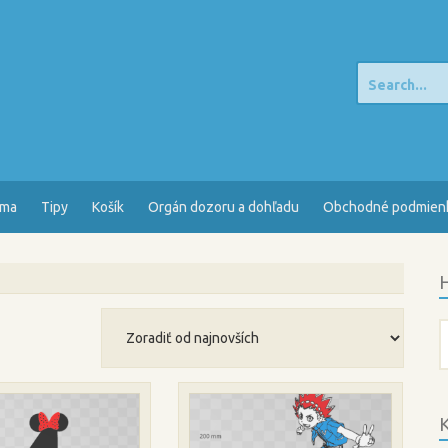
Search
for:
sma
Tipy
Košík
Orgán dozoru a dohľadu
Obchodné podmien
H
H
K