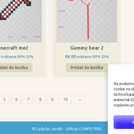
necraft meč
Gummy bear 2
0
€
6.00
vrátane DPH 23%
vrátane DPH 23%
idať do košíka
Pridať do košíka
Na poskytov
cookie na u
technológia
5
6
7
8
9
10
→
jedinečné I
ovplyvniť ur
© Ladislav Jurdik - JURsat COMPUTERS