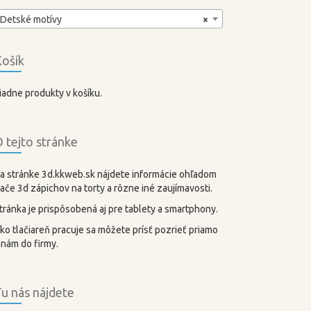
Detské motívy
×
ošík
iadne produkty v košíku.
 tejto stránke
a stránke 3d.kkweb.sk nájdete informácie ohľadom
lače 3d zápichov na torty a rôzne iné zaujímavosti.
tránka je prispôsobená aj pre tablety a smartphony.
ko tlačiareň pracuje sa môžete prísť pozrieť priamo
 nám do firmy.
u nás nájdete