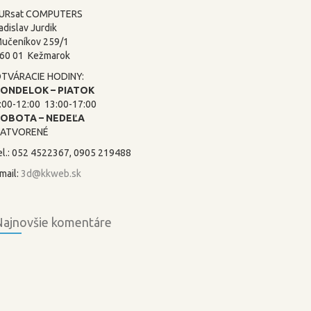
URsat COMPUTERS
adislav Jurdik
učeníkov 259/1
60 01 Kežmarok
TVÁRACIE HODINY:
ONDELOK – PIATOK
:00-12:00 13:00-17:00
SOBOTA –
NEDEĽA
ATVORENÉ
el.: 052 4522367, 0905 219488
mail:
3d@kkweb.sk
ajnovšie komentáre