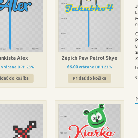
J
L
M
0
O
P
8
ankista Alex
Zápich Paw Patrol Skye
Z
0
€
6.00
vrátane DPH 23%
vrátane DPH 23%
t
e
idať do košíka
Pridať do košíka
N