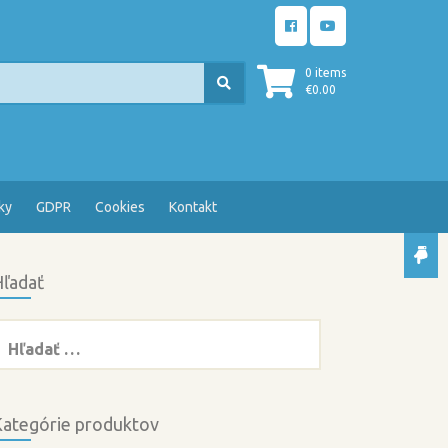
0 items
€
0.00
ky
GDPR
Cookies
Kontakt
ľadať
ľadať:
ategórie produktov