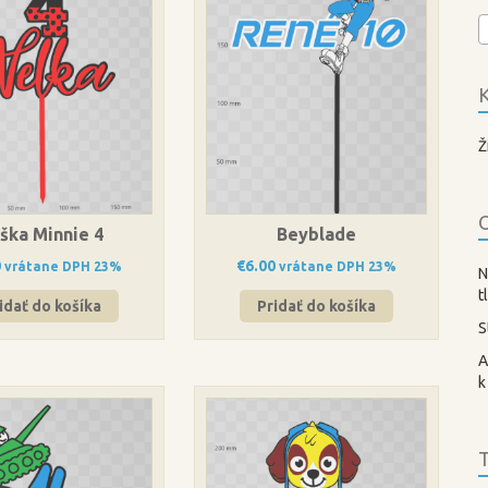
K
Ž
O
ška Minnie 4
Beyblade
0
€
6.00
vrátane DPH 23%
vrátane DPH 23%
N
t
idať do košíka
Pridať do košíka
S
A
k
T