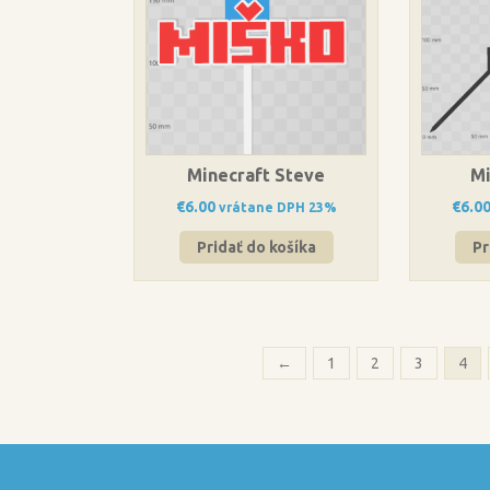
Minecraft Steve
Mi
€
6.00
€
6.0
vrátane DPH 23%
Pridať do košíka
Pr
←
1
2
3
4