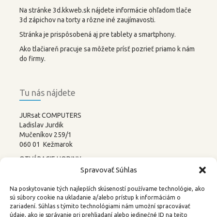
Na stránke 3d.kkweb.sk nájdete informácie ohľadom tlače
3d zápichov na torty a rôzne iné zaujímavosti.
Stránka je prispôsobená aj pre tablety a smartphony.
Ako tlačiareň pracuje sa môžete prísť pozrieť priamo k nám
do firmy.
Tu nás nájdete
JURsat COMPUTERS
Ladislav Jurdik
Mučeníkov 259/1
060 01 Kežmarok
OTVÁRACIE HODINY:
PONDELOK – PIATOK
Spravovať Súhlas
8:00-12:00 13:00-17:00
SOBOTA –
NEDEĽA
Na poskytovanie tých najlepších skúseností používame technológie, ako
ZATVORENÉ
sú súbory cookie na ukladanie a/alebo prístup k informáciám o
zariadení. Súhlas s týmito technológiami nám umožní spracovávať
tel.: 052 4522367, 0905 219488
údaje, ako je správanie pri prehliadaní alebo jedinečné ID na tejto