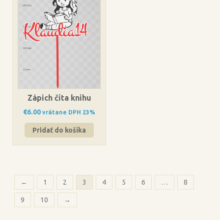
Zápich číta knihu
€
6.00
vrátane DPH 23%
Pridať do košíka
←
1
2
3
4
5
6
…
8
9
10
→