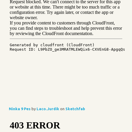
Ninka 9 Pes
by
Laco.Jurdik
on
Sketchfab