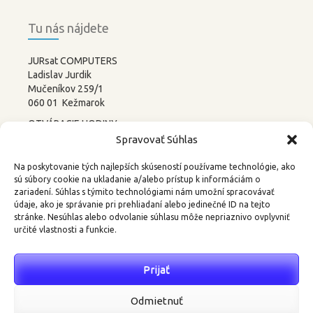
Tu nás nájdete
JURsat COMPUTERS
Ladislav Jurdik
Mučeníkov 259/1
060 01 Kežmarok
OTVÁRACIE HODINY:
PONDELOK – PIATOK
Spravovať Súhlas
8:00-12:00 13:00-17:00
SOBOTA –
NEDEĽA
Na poskytovanie tých najlepších skúseností používame technológie, ako
ZATVORENÉ
sú súbory cookie na ukladanie a/alebo prístup k informáciám o
zariadení. Súhlas s týmito technológiami nám umožní spracovávať
tel.: 052 4522367, 0905 219488
údaje, ako je správanie pri prehliadaní alebo jedinečné ID na tejto
stránke. Nesúhlas alebo odvolanie súhlasu môže nepriaznivo ovplyvniť
email:
3d@kkweb.sk
určité vlastnosti a funkcie.
Prijať
Najnovšie komentáre
Odmietnuť