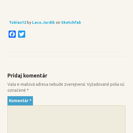
Tobias12
by
Laco.Jurdik
on
Sketchfab
F
T
a
w
c
i
e
t
b
t
o
e
Pridaj komentár
o
r
k
Vaša e-mailová adresa nebude zverejnená.
Vyžadované polia sú
označené
*
Komentár
*