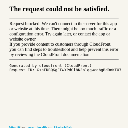
Mimi9
by
Laco.Jurdik
on
Sketchfab