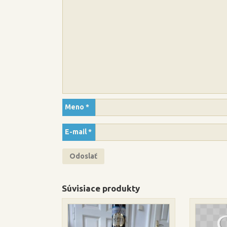
Meno
*
E-mail
*
Súvisiace produkty