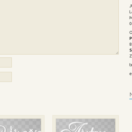
J
L
M
0
O
P
8
Z
t
e
N