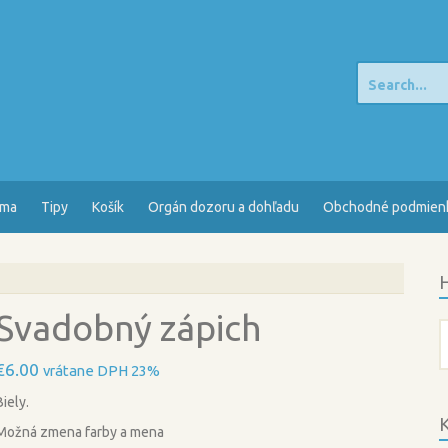
Search
for:
sma
Tipy
Košík
Orgán dozoru a dohľadu
Obchodné podmien
H
Svadobný zápich
H
€
6.00
vrátane DPH 23%
Biely.
K
Možná zmena farby a mena