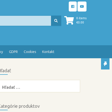
0 items
€
0.00
ky
GDPR
Cookies
Kontakt
ľadať
ľadať:
ategórie produktov