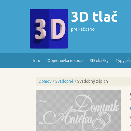
Skip
to
3D tlač
content
pre každého
Info
Objednávka e-shop
3D ukážky
Typy pí
Domov
Svadobné
Svadobný zápich