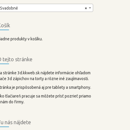
Svadobné
×
ošík
iadne produkty v košíku.
 tejto stránke
a stránke 3d.kkweb.sk nájdete informácie ohľadom
lače 3d zápichov na torty a rôzne iné zaujímavosti.
tránka je prispôsobená aj pre tablety a smartphony.
ko tlačiareň pracuje sa môžete prísť pozrieť priamo
 nám do firmy.
u nás nájdete