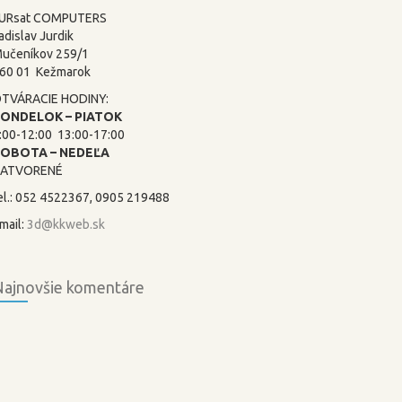
URsat COMPUTERS
adislav Jurdik
učeníkov 259/1
60 01 Kežmarok
TVÁRACIE HODINY:
ONDELOK – PIATOK
:00-12:00 13:00-17:00
SOBOTA –
NEDEĽA
ATVORENÉ
el.: 052 4522367, 0905 219488
mail:
3d@kkweb.sk
ajnovšie komentáre