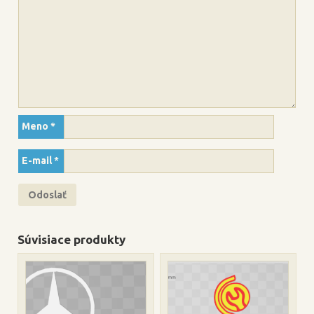
Meno
*
E-mail
*
Súvisiace produkty