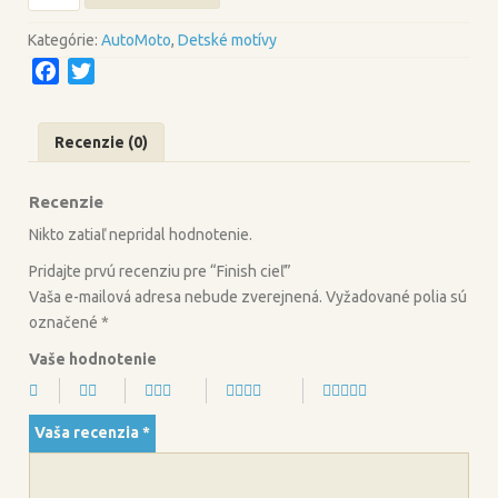
Finish
cieľ
Kategórie:
AutoMoto
,
Detské motívy
F
T
a
w
c
i
Recenzie (0)
e
t
b
t
Recenzie
o
e
o
r
Nikto zatiaľ nepridal hodnotenie.
k
Pridajte prvú recenziu pre “Finish cieľ”
Vaša e-mailová adresa nebude zverejnená.
Vyžadované polia sú
označené
*
Vaše hodnotenie
Vaša recenzia
*