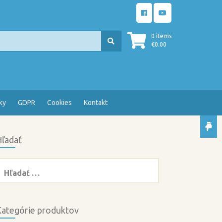
0 items
€
0.00
ky
GDPR
Cookies
Kontakt
ľadať
ľadať:
ategórie produktov