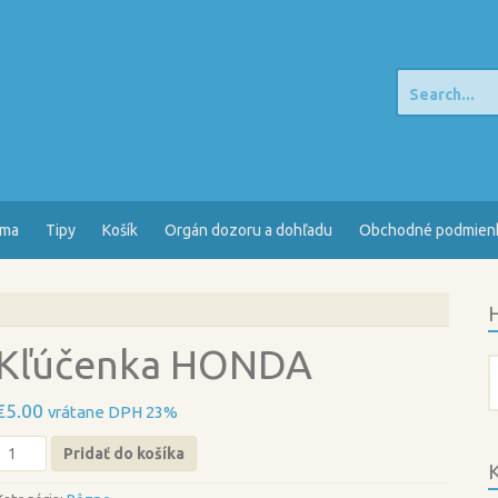
Search
for:
sma
Tipy
Košík
Orgán dozoru a dohľadu
Obchodné podmien
H
Kľúčenka HONDA
H
€
5.00
vrátane DPH 23%
množstvo
Pridať do košíka
Kľúčenka
K
HONDA