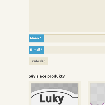
Meno
*
E-mail
*
Súvisiace produkty