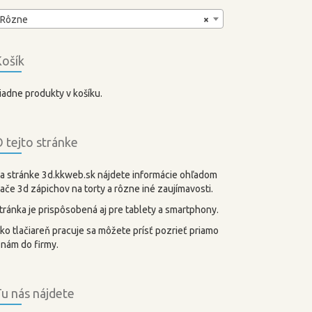
Rôzne
×
ošík
iadne produkty v košíku.
 tejto stránke
a stránke 3d.kkweb.sk nájdete informácie ohľadom
lače 3d zápichov na torty a rôzne iné zaujímavosti.
tránka je prispôsobená aj pre tablety a smartphony.
ko tlačiareň pracuje sa môžete prísť pozrieť priamo
 nám do firmy.
u nás nájdete