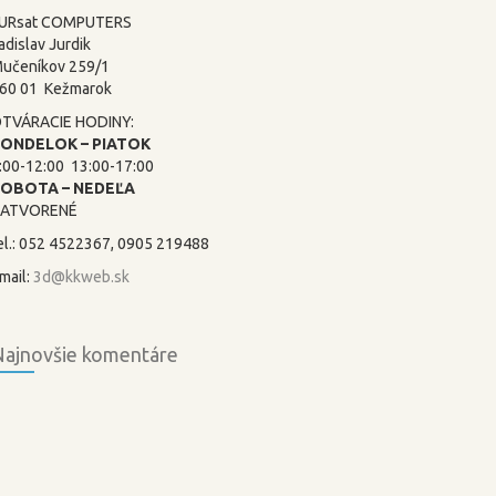
URsat COMPUTERS
adislav Jurdik
učeníkov 259/1
60 01 Kežmarok
TVÁRACIE HODINY:
ONDELOK – PIATOK
:00-12:00 13:00-17:00
SOBOTA –
NEDEĽA
ATVORENÉ
el.: 052 4522367, 0905 219488
mail:
3d@kkweb.sk
ajnovšie komentáre