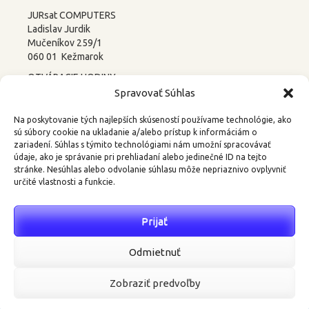
JURsat COMPUTERS
Ladislav Jurdik
Mučeníkov 259/1
060 01 Kežmarok
OTVÁRACIE HODINY:
PONDELOK – PIATOK
Spravovať Súhlas
8:00-12:00 13:00-17:00
SOBOTA –
NEDEĽA
Na poskytovanie tých najlepších skúseností používame technológie, ako
ZATVORENÉ
sú súbory cookie na ukladanie a/alebo prístup k informáciám o
zariadení. Súhlas s týmito technológiami nám umožní spracovávať
tel.: 052 4522367, 0905 219488
údaje, ako je správanie pri prehliadaní alebo jedinečné ID na tejto
stránke. Nesúhlas alebo odvolanie súhlasu môže nepriaznivo ovplyvniť
email:
3d@kkweb.sk
určité vlastnosti a funkcie.
Prijať
Najnovšie komentáre
Odmietnuť
Zobraziť predvoľby
© Ladislav Jurdik - JURsat COMPUTERS