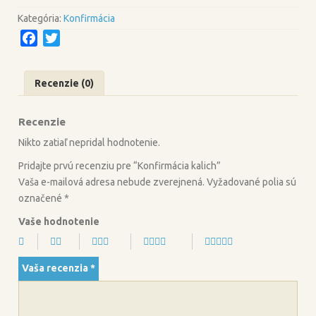
kalich
Kategória:
Konfirmácia
F
T
a
w
c
i
Recenzie (0)
e
t
b
t
Recenzie
o
e
o
r
Nikto zatiaľ nepridal hodnotenie.
k
Pridajte prvú recenziu pre “Konfirmácia kalich”
Vaša e-mailová adresa nebude zverejnená.
Vyžadované polia sú
označené
*
Vaše hodnotenie
Vaša recenzia
*