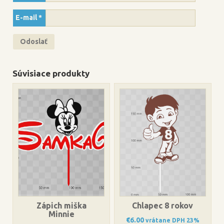
E-mail
*
Súvisiace produkty
Zápich miška
Chlapec 8 rokov
Minnie
€
6.00
vrátane DPH 23%