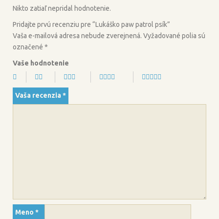
o
r
Nikto zatiaľ nepridal hodnotenie.
k
Pridajte prvú recenziu pre “Lukáško paw patrol psík”
Vaša e-mailová adresa nebude zverejnená.
Vyžadované polia sú
označené
*
Vaše hodnotenie
Vaša recenzia
*
Meno
*