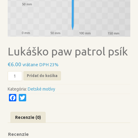
Lukáško paw patrol psík
€
6.00
vrátane DPH 23%
množstvo
Pridať do košíka
Lukáško
paw
Kategória:
Detské motívy
patrol
F
T
psík
a
w
c
i
Recenzie (0)
e
t
b
t
Recenzie
o
e