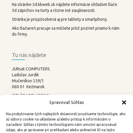
Na stránke 3d.kkweb.sk nájdete informácie ohľadom tlače
3d zápichov na torty a rôzne iné zaujímavosti.
Stránka je prispôsobená aj pre tablety a smartphony.
Ako tlačiareň pracuje sa môžete prísť pozrieť priamo k nám
do firmy.
Tu nás nájdete
JURsat COMPUTERS
Ladislav Jurdik
Mučeníkov 259/1
060 01 Kežmarok
OTVÁRACIE HODINY:
PONDELOK – PIATOK
Spravovať Súhlas
8:00-12:00 13:00-17:00
SOBOTA –
NEDEĽA
Na poskytovanie tých najlepších skúseností používame technológie, ako
ZATVORENÉ
sú súbory cookie na ukladanie a/alebo prístup k informáciám o
zariadení. Súhlas s týmito technológiami nám umožní spracovávať
tel.: 052 4522367, 0905 219488
údaje, ako je správanie pri prehliadaní alebo jedinečné ID na tejto