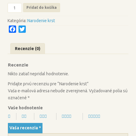
množstvo
Pridať do košíka
Narodenie
krst
Kategória:
Narodenie krst
F
T
a
w
c
i
Recenzie (0)
e
t
b
t
Recenzie
o
e
o
r
Nikto zatiaľ nepridal hodnotenie.
k
Pridajte prvú recenziu pre “Narodenie krst”
Vaša e-mailová adresa nebude zverejnená.
Vyžadované polia sú
označené
*
Vaše hodnotenie
Vaša recenzia
*