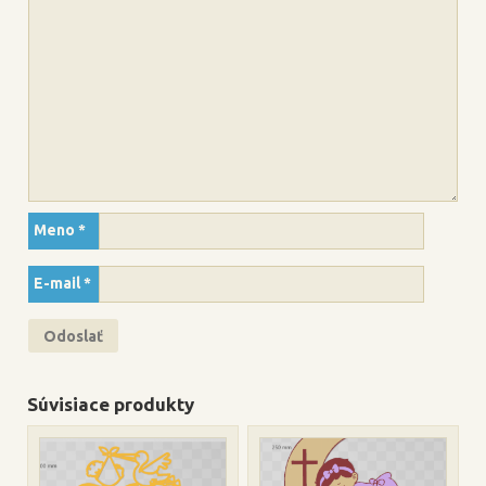
Meno
*
E-mail
*
Súvisiace produkty