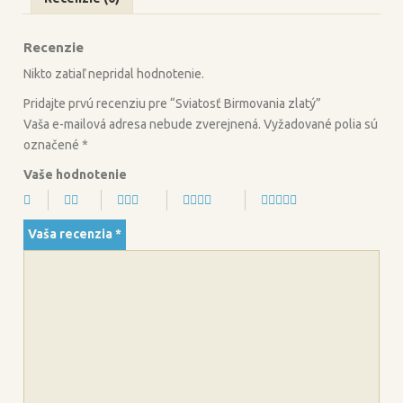
e
t
b
t
Recenzie
o
e
o
r
Nikto zatiaľ nepridal hodnotenie.
k
Pridajte prvú recenziu pre “Sviatosť Birmovania zlatý”
Vaša e-mailová adresa nebude zverejnená.
Vyžadované polia sú
označené
*
Vaše hodnotenie
Vaša recenzia
*