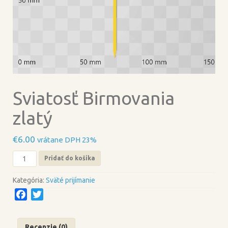
Sviatosť Birmovania
zlatý
€
6.00
vrátane DPH 23%
množstvo
Pridať do košíka
Sviatosť
Birmovania
Kategória:
Sväté prijímanie
zlatý
F
T
a
w
c
i
Recenzie (0)