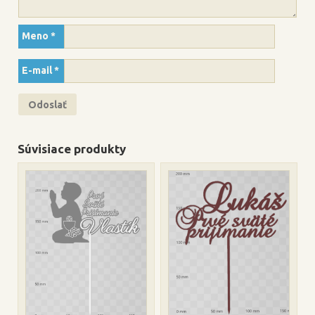
Meno
*
E-mail
*
Súvisiace produkty