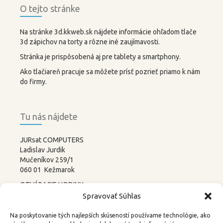
O tejto stránke
Na stránke 3d.kkweb.sk nájdete informácie ohľadom tlače
3d zápichov na torty a rôzne iné zaujímavosti.
Stránka je prispôsobená aj pre tablety a smartphony.
Ako tlačiareň pracuje sa môžete prísť pozrieť priamo k nám
do firmy.
Tu nás nájdete
JURsat COMPUTERS
Ladislav Jurdik
Mučeníkov 259/1
060 01 Kežmarok
OTVÁRACIE HODINY:
PONDELOK – PIATOK
Spravovať Súhlas
8:00-12:00 13:00-17:00
SOBOTA –
NEDEĽA
Na poskytovanie tých najlepších skúseností používame technológie, ako