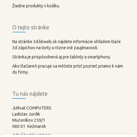
Žiadne produkty v košíku.
O tejto stránke
Na stránke 3d.kkweb.sk nájdete informácie ohľadom tlače
3d zápichov na torty a rôzne iné zaujímavosti.
Stránka je prispôsobená aj pre tablety a smartphony.
Ako tlačiareň pracuje sa môžete prísť pozrieť priamo k nám
do firmy.
Tu nás nájdete
JURsat COMPUTERS
Ladislav Jurdik
Mučeníkov 259/1
060 01 Kežmarok
OTVÁRACIE HODINY: