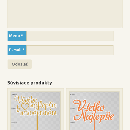
Meno
*
E-mail
*
Súvisiace produkty