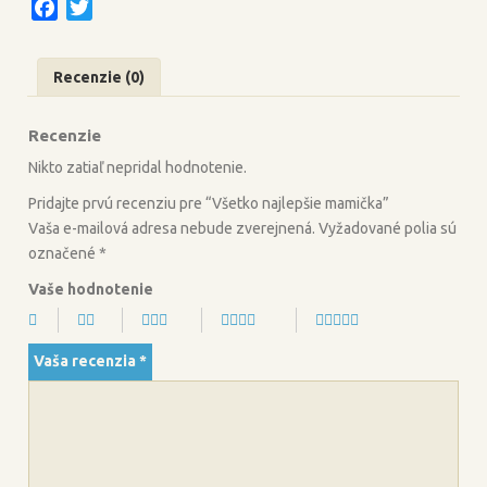
F
T
a
w
c
i
Recenzie (0)
e
t
b
t
Recenzie
o
e
o
r
Nikto zatiaľ nepridal hodnotenie.
k
Pridajte prvú recenziu pre “Všetko najlepšie mamička”
Vaša e-mailová adresa nebude zverejnená.
Vyžadované polia sú
označené
*
Vaše hodnotenie
Vaša recenzia
*