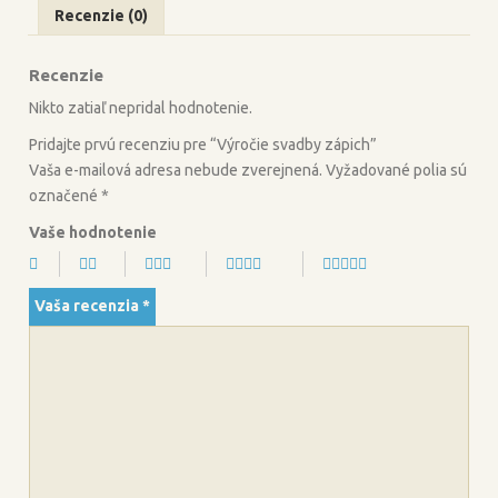
Recenzie (0)
e
t
b
t
Recenzie
o
e
o
r
Nikto zatiaľ nepridal hodnotenie.
k
Pridajte prvú recenziu pre “Výročie svadby zápich”
Vaša e-mailová adresa nebude zverejnená.
Vyžadované polia sú
označené
*
Vaše hodnotenie
Vaša recenzia
*