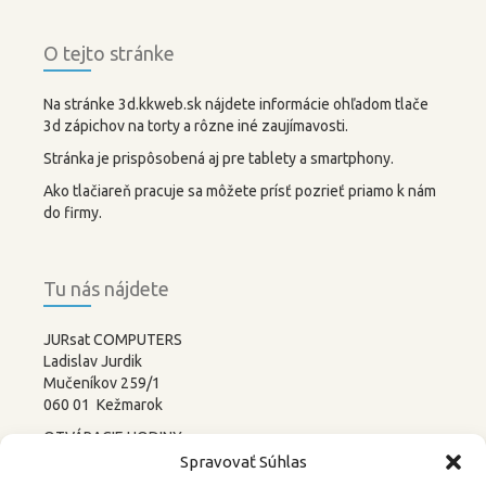
O tejto stránke
Na stránke 3d.kkweb.sk nájdete informácie ohľadom tlače
3d zápichov na torty a rôzne iné zaujímavosti.
Stránka je prispôsobená aj pre tablety a smartphony.
Ako tlačiareň pracuje sa môžete prísť pozrieť priamo k nám
do firmy.
Tu nás nájdete
JURsat COMPUTERS
Ladislav Jurdik
Mučeníkov 259/1
060 01 Kežmarok
OTVÁRACIE HODINY:
PONDELOK – PIATOK
Spravovať Súhlas
8:00-12:00 13:00-17:00