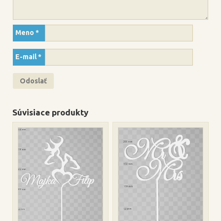
Meno
*
E-mail
*
Súvisiace produkty