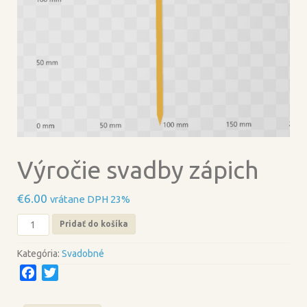
Výročie svadby zápich
€
6.00
vrátane DPH 23%
množstvo
Pridať do košíka
Výročie
svadby
Kategória:
Svadobné
zápich
F
T
a
w
c
i