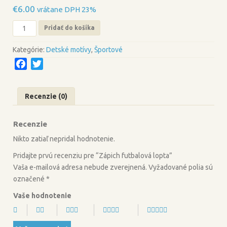
€
6.00
vrátane DPH 23%
množstvo
Pridať do košíka
Zápich
futbalová
Kategórie:
Detské motívy
,
Športové
lopta
F
T
a
w
c
i
Recenzie (0)
e
t
b
t
Recenzie
o
e
o
r
Nikto zatiaľ nepridal hodnotenie.
k
Pridajte prvú recenziu pre “Zápich futbalová lopta”
Vaša e-mailová adresa nebude zverejnená.
Vyžadované polia sú
označené
*
Vaše hodnotenie