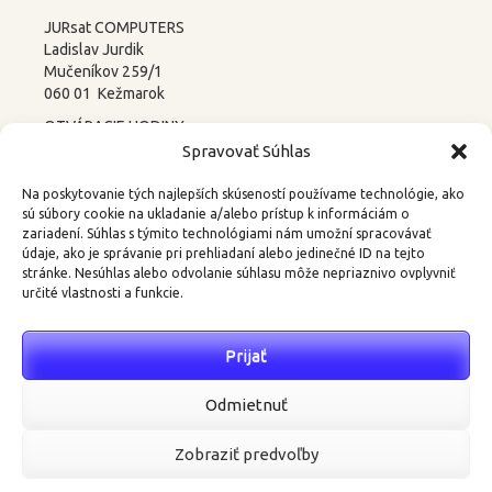
JURsat COMPUTERS
Ladislav Jurdik
Mučeníkov 259/1
060 01 Kežmarok
OTVÁRACIE HODINY:
PONDELOK – PIATOK
Spravovať Súhlas
8:00-12:00 13:00-17:00
SOBOTA –
NEDEĽA
Na poskytovanie tých najlepších skúseností používame technológie, ako
ZATVORENÉ
sú súbory cookie na ukladanie a/alebo prístup k informáciám o
zariadení. Súhlas s týmito technológiami nám umožní spracovávať
tel.: 052 4522367, 0905 219488
údaje, ako je správanie pri prehliadaní alebo jedinečné ID na tejto
stránke. Nesúhlas alebo odvolanie súhlasu môže nepriaznivo ovplyvniť
email:
3d@kkweb.sk
určité vlastnosti a funkcie.
Prijať
Najnovšie komentáre
Odmietnuť
Zobraziť predvoľby
© Ladislav Jurdik - JURsat COMPUTERS