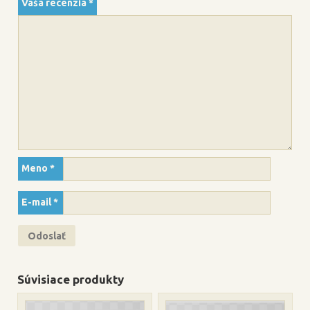
Vaša recenzia
*
Meno
*
E-mail
*
Súvisiace produkty