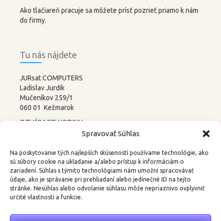
Ako tlačiareň pracuje sa môžete prísť pozrieť priamo k nám
do firmy.
Tu nás nájdete
JURsat COMPUTERS
Ladislav Jurdik
Mučeníkov 259/1
060 01 Kežmarok
OTVÁRACIE HODINY:
PONDELOK – PIATOK
Spravovať Súhlas
8:00-12:00 13:00-17:00
SOBOTA –
NEDEĽA
Na poskytovanie tých najlepších skúseností používame technológie, ako
ZATVORENÉ
sú súbory cookie na ukladanie a/alebo prístup k informáciám o
zariadení. Súhlas s týmito technológiami nám umožní spracovávať
tel.: 052 4522367, 0905 219488
údaje, ako je správanie pri prehliadaní alebo jedinečné ID na tejto
stránke. Nesúhlas alebo odvolanie súhlasu môže nepriaznivo ovplyvniť
email:
3d@kkweb.sk
určité vlastnosti a funkcie.