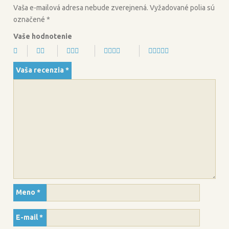
Vaša e-mailová adresa nebude zverejnená.
Vyžadované polia sú
označené
*
Vaše hodnotenie
Vaša recenzia
*
Meno
*
E-mail
*