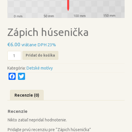
Zápich húsenička
€
6.00
vrátane DPH 23%
množstvo
Pridať do košíka
Zápich
húsenička
Kategória:
Detské motívy
F
T
a
w
c
i
Recenzie (0)
e
t
b
t
Recenzie
o
e
o
r
Nikto zatiaľ nepridal hodnotenie.
k
Pridajte prvú recenziu pre “Zápich húsenička”