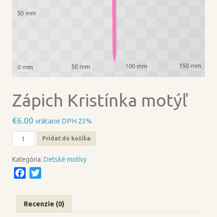
Zápich Kristínka motýľ
€
6.00
vrátane DPH 23%
množstvo
Pridať do košíka
Zápich
Kristínka
Kategória:
Detské motívy
motýľ
F
T
a
w
c
i
Recenzie (0)
e
t