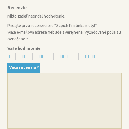
b
t
Recenzie
o
e
o
r
Nikto zatiaľ nepridal hodnotenie.
k
Pridajte prvú recenziu pre “Zápich Kristínka motýľ”
Vaša e-mailová adresa nebude zverejnená.
Vyžadované polia sú
označené
*
Vaše hodnotenie
Vaša recenzia
*