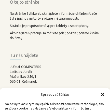
O tejto stránke
Na stránke 3d.kkweb.sk nájdete informácie ohľadom tlače
3d zápichov na torty a rôzne iné zaujímavosti.
Stránka je prispôsobená aj pre tablety a smartphony.
Ako tlačiareň pracuje sa môžete prísť pozrieť priamo k nám
do firmy.
Tu nás nájdete
JURsat COMPUTERS
Ladislav Jurdik
Mučeníkov 259/1
060 01 Kežmarok
OTVÁRACIE HODINY:
PONDELOK – PIATOK
Spravovať Súhlas
8:00-12:00 13:00-17:00
SOBOTA –
NEDEĽA
Na poskytovanie tých najlepších skúseností používame technológie, ako
ZATVORENÉ
sú súbory cookie na ukladanie a/alebo prístup k informáciám o