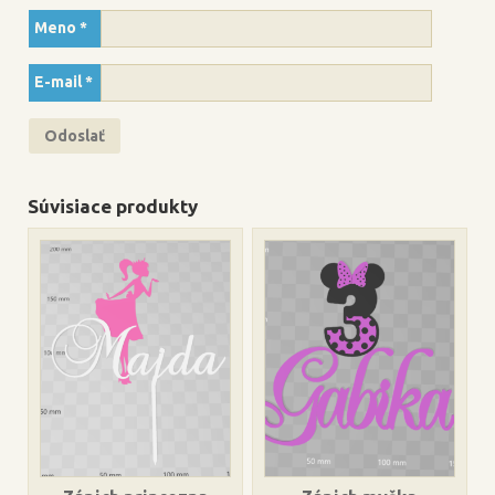
Meno
*
E-mail
*
Súvisiace produkty