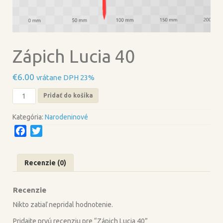
Zápich Lucia 40
€
6.00
vrátane DPH 23%
množstvo
Pridať do košíka
Zápich
Lucia
Kategória:
Narodeninové
40
F
T
a
w
c
i
Recenzie (0)
e
t
b
t
Recenzie
o
e
o
r
Nikto zatiaľ nepridal hodnotenie.
k
Pridajte prvú recenziu pre “Zápich Lucia 40”