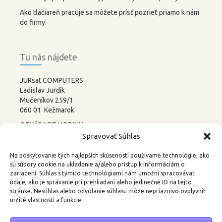
Ako tlačiareň pracuje sa môžete prísť pozrieť priamo k nám
do firmy.
Tu nás nájdete
JURsat COMPUTERS
Ladislav Jurdik
Mučeníkov 259/1
060 01 Kežmarok
OTVÁRACIE HODINY:
PONDELOK – PIATOK
Spravovať Súhlas
8:00-12:00 13:00-17:00
SOBOTA –
NEDEĽA
Na poskytovanie tých najlepších skúseností používame technológie, ako
ZATVORENÉ
sú súbory cookie na ukladanie a/alebo prístup k informáciám o
zariadení. Súhlas s týmito technológiami nám umožní spracovávať
tel.: 052 4522367, 0905 219488
údaje, ako je správanie pri prehliadaní alebo jedinečné ID na tejto
stránke. Nesúhlas alebo odvolanie súhlasu môže nepriaznivo ovplyvniť
email:
3d@kkweb.sk
určité vlastnosti a funkcie.