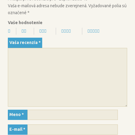
Vaša e-mailová adresa nebude zverejnená.
Vyžadované polia sú
označené
*
Vaše hodnotenie
Vaša recenzia
*
Meno
*
E-mail
*