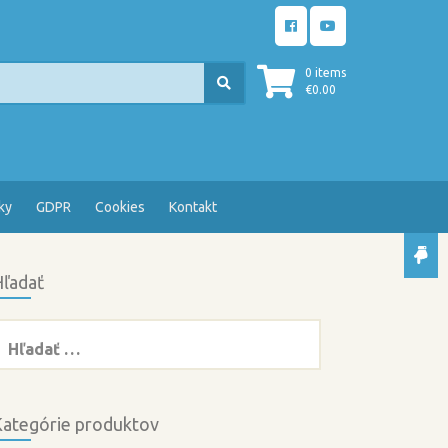
0 items
€
0.00
ky
GDPR
Cookies
Kontakt
ľadať
ľadať:
ategórie produktov