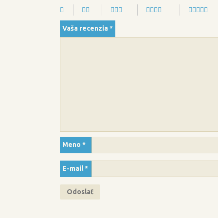
Vaša recenzia
*
Meno
*
E-mail
*