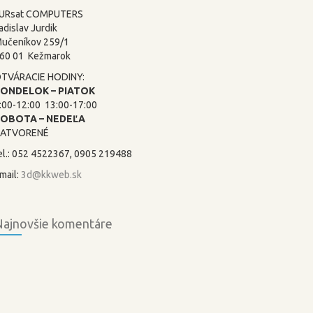
URsat COMPUTERS
adislav Jurdik
učeníkov 259/1
60 01 Kežmarok
TVÁRACIE HODINY:
ONDELOK – PIATOK
:00-12:00 13:00-17:00
SOBOTA –
NEDEĽA
ATVORENÉ
el.: 052 4522367, 0905 219488
mail:
3d@kkweb.sk
ajnovšie komentáre