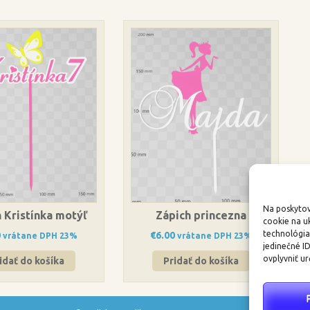
Na poskytov
 Kristínka motýľ
Zápich princezna
cookie na u
technológia
0
€
6.00
vrátane DPH 23%
vrátane DPH 23%
jedinečné I
ovplyvniť ur
idať do košíka
Pridať do košíka