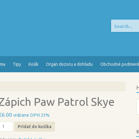
Search
for:
sma
Tipy
Košík
Orgán dozoru a dohľadu
Obchodné podmien
H
Zápich Paw Patrol Skye
H
€
6.00
vrátane DPH 23%
množstvo
Pridať do košíka
Zápich
K
Paw