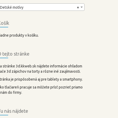
Detské motívy
×
ošík
iadne produkty v košíku.
 tejto stránke
a stránke 3d.kkweb.sk nájdete informácie ohľadom
lače 3d zápichov na torty a rôzne iné zaujímavosti.
tránka je prispôsobená aj pre tablety a smartphony.
ko tlačiareň pracuje sa môžete prísť pozrieť priamo
 nám do firmy.
u nás nájdete