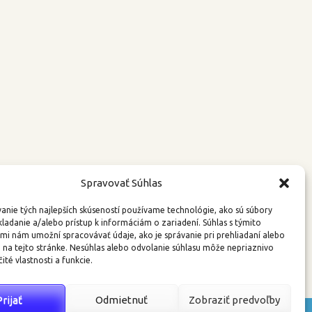
Spravovať Súhlas
anie tých najlepších skúseností používame technológie, ako sú súbory
kladanie a/alebo prístup k informáciám o zariadení. Súhlas s týmito
mi nám umožní spracovávať údaje, ako je správanie pri prehliadaní alebo
D na tejto stránke. Nesúhlas alebo odvolanie súhlasu môže nepriaznivo
čité vlastnosti a funkcie.
Prijať
Odmietnuť
Zobraziť predvoľby