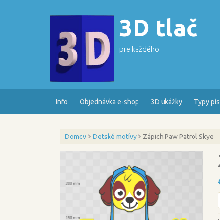
Skip
to
3D tlač
content
pre každého
Info
Objednávka e-shop
3D ukážky
Typy pí
Domov
Detské motívy
Zápich Paw Patrol Skye