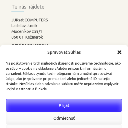
Tu nás nájdete
JURsat COMPUTERS
Ladislav Jurdik
Mučeníkov 259/1
060 01 Kežmarok
OTVÁRACIE HODINY:
PONDELOK – PIATOK
Spravovať Súhlas
8:00-12:00 13:00-17:00
SOBOTA –
NEDEĽA
Na poskytovanie tých najlepších skúseností používame technológie, ako
ZATVORENÉ
sú súbory cookie na ukladanie a/alebo prístup k informáciám o
zariadení. Súhlas s týmito technológiami nám umožní spracovávať
tel.: 052 4522367, 0905 219488
údaje, ako je správanie pri prehliadaní alebo jedinečné ID na tejto
stránke. Nesúhlas alebo odvolanie súhlasu môže nepriaznivo ovplyvniť
email:
3d@kkweb.sk
určité vlastnosti a funkcie.
Prijať
Najnovšie komentáre
Odmietnuť