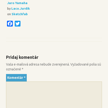
Jaro Yamaha
by
Laco.Jurdik
on
Sketchfab
F
T
a
w
c
i
e
t
b
t
o
e
Pridaj komentár
o
r
k
Vaša e-mailová adresa nebude zverejnená.
Vyžadované polia sú
označené
*
Komentár
*