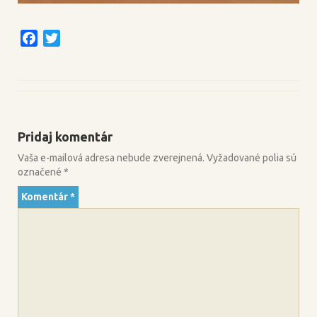
F
T
a
w
c
i
e
t
b
t
o
e
Pridaj komentár
o
r
k
Vaša e-mailová adresa nebude zverejnená.
Vyžadované polia sú
označené
*
Komentár
*