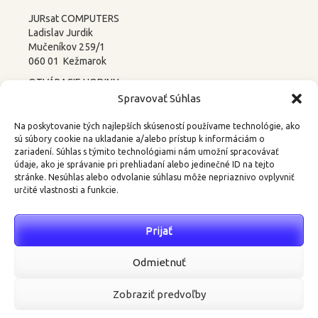
JURsat COMPUTERS
Ladislav Jurdik
Mučeníkov 259/1
060 01 Kežmarok
OTVÁRACIE HODINY:
PONDELOK – PIATOK
Spravovať Súhlas
8:00-12:00 13:00-17:00
SOBOTA –
NEDEĽA
Na poskytovanie tých najlepších skúseností používame technológie, ako
ZATVORENÉ
sú súbory cookie na ukladanie a/alebo prístup k informáciám o
zariadení. Súhlas s týmito technológiami nám umožní spracovávať
tel.: 052 4522367, 0905 219488
údaje, ako je správanie pri prehliadaní alebo jedinečné ID na tejto
stránke. Nesúhlas alebo odvolanie súhlasu môže nepriaznivo ovplyvniť
email:
3d@kkweb.sk
určité vlastnosti a funkcie.
Prijať
Najnovšie komentáre
Odmietnuť
Zobraziť predvoľby
© Ladislav Jurdik - JURsat COMPUTERS