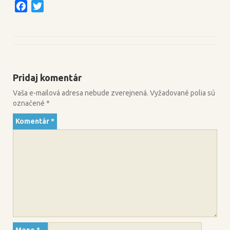
F
T
a
w
c
i
e
t
b
t
o
e
Pridaj komentár
o
r
k
Vaša e-mailová adresa nebude zverejnená.
Vyžadované polia sú
označené
*
Komentár
*