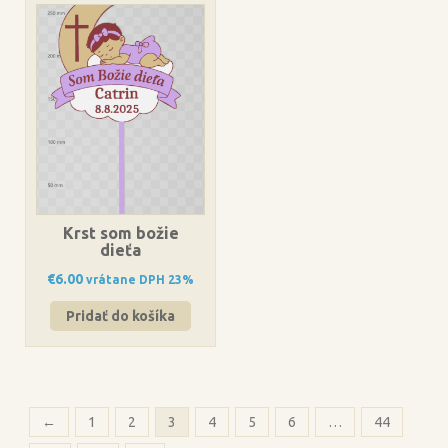
Krst som božie
dieťa
€
6.00
vrátane DPH 23%
Pridať do košíka
←
1
2
3
4
5
6
…
44