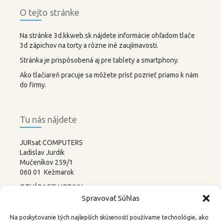
O tejto stránke
Na stránke 3d.kkweb.sk nájdete informácie ohľadom tlače
3d zápichov na torty a rôzne iné zaujímavosti.
Stránka je prispôsobená aj pre tablety a smartphony.
Ako tlačiareň pracuje sa môžete prísť pozrieť priamo k nám
do firmy.
Tu nás nájdete
JURsat COMPUTERS
Ladislav Jurdik
Mučeníkov 259/1
060 01 Kežmarok
OTVÁRACIE HODINY:
PONDELOK – PIATOK
Spravovať Súhlas
8:00-12:00 13:00-17:00
SOBOTA –
NEDEĽA
Na poskytovanie tých najlepších skúseností používame technológie, ako