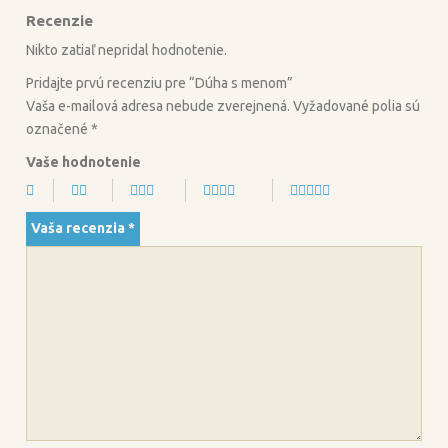
Recenzie
o
e
o
r
Nikto zatiaľ nepridal hodnotenie.
k
Pridajte prvú recenziu pre “Dúha s menom”
Vaša e-mailová adresa nebude zverejnená.
Vyžadované polia sú
označené
*
Vaše hodnotenie
Vaša recenzia
*