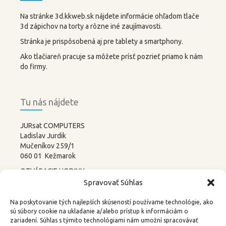
Na stránke 3d.kkweb.sk nájdete informácie ohľadom tlače
3d zápichov na torty a rôzne iné zaujímavosti.
Stránka je prispôsobená aj pre tablety a smartphony.
Ako tlačiareň pracuje sa môžete prísť pozrieť priamo k nám
do firmy.
Tu nás nájdete
JURsat COMPUTERS
Ladislav Jurdik
Mučeníkov 259/1
060 01 Kežmarok
OTVÁRACIE HODINY:
PONDELOK – PIATOK
Spravovať Súhlas
8:00-12:00 13:00-17:00
SOBOTA –
NEDEĽA
Na poskytovanie tých najlepších skúseností používame technológie, ako
ZATVORENÉ
sú súbory cookie na ukladanie a/alebo prístup k informáciám o
zariadení. Súhlas s týmito technológiami nám umožní spracovávať