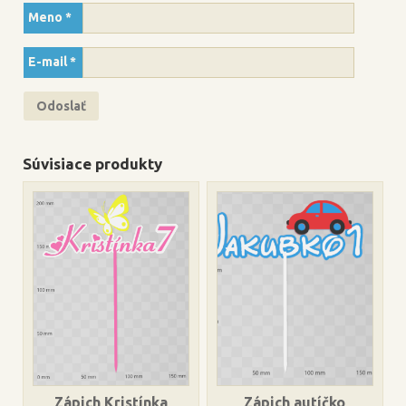
Meno
*
E-mail
*
Súvisiace produkty
Zápich Kristínka
Zápich autíčko