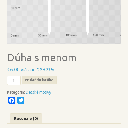
Dúha s menom
€
6.00
vrátane DPH 23%
množstvo
Pridať do košíka
Dúha
s
Kategória:
Detské motívy
menom
F
T
a
w
c
i
Recenzie (0)
e
t
b
t