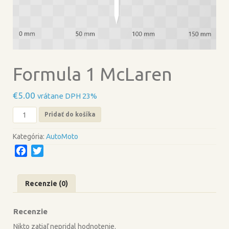
Formula 1 McLaren
€
5.00
vrátane DPH 23%
množstvo
Pridať do košíka
Formula
1
Kategória:
AutoMoto
McLaren
F
T
a
w
c
i
Recenzie (0)
e
t
b
t
Recenzie
o
e
o
r
Nikto zatiaľ nepridal hodnotenie.