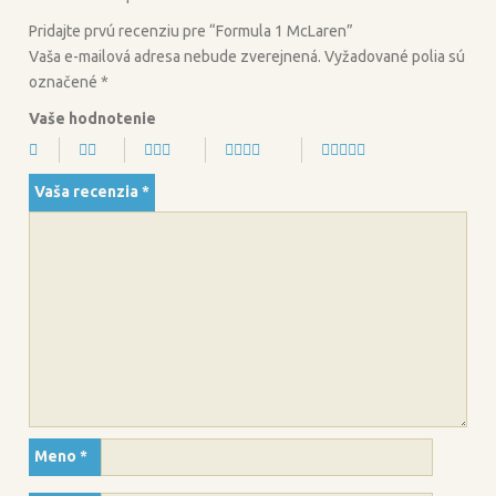
k
Pridajte prvú recenziu pre “Formula 1 McLaren”
Vaša e-mailová adresa nebude zverejnená.
Vyžadované polia sú
označené
*
Vaše hodnotenie
Vaša recenzia
*
Meno
*