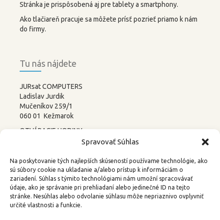
Stránka je prispôsobená aj pre tablety a smartphony.
Ako tlačiareň pracuje sa môžete prísť pozrieť priamo k nám
do firmy.
Tu nás nájdete
JURsat COMPUTERS
Ladislav Jurdik
Mučeníkov 259/1
060 01 Kežmarok
OTVÁRACIE HODINY:
PONDELOK – PIATOK
Spravovať Súhlas
8:00-12:00 13:00-17:00
SOBOTA –
NEDEĽA
Na poskytovanie tých najlepších skúseností používame technológie, ako
ZATVORENÉ
sú súbory cookie na ukladanie a/alebo prístup k informáciám o
zariadení. Súhlas s týmito technológiami nám umožní spracovávať
tel.: 052 4522367, 0905 219488
údaje, ako je správanie pri prehliadaní alebo jedinečné ID na tejto
stránke. Nesúhlas alebo odvolanie súhlasu môže nepriaznivo ovplyvniť
email:
3d@kkweb.sk
určité vlastnosti a funkcie.