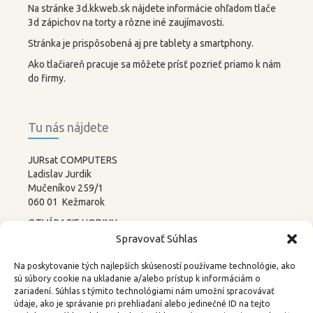
Na stránke 3d.kkweb.sk nájdete informácie ohľadom tlače
3d zápichov na torty a rôzne iné zaujímavosti.
Stránka je prispôsobená aj pre tablety a smartphony.
Ako tlačiareň pracuje sa môžete prísť pozrieť priamo k nám
do firmy.
Tu nás nájdete
JURsat COMPUTERS
Ladislav Jurdik
Mučeníkov 259/1
060 01 Kežmarok
OTVÁRACIE HODINY:
PONDELOK – PIATOK
Spravovať Súhlas
8:00-12:00 13:00-17:00
SOBOTA –
NEDEĽA
Na poskytovanie tých najlepších skúseností používame technológie, ako
ZATVORENÉ
sú súbory cookie na ukladanie a/alebo prístup k informáciám o
zariadení. Súhlas s týmito technológiami nám umožní spracovávať
tel.: 052 4522367, 0905 219488
údaje, ako je správanie pri prehliadaní alebo jedinečné ID na tejto