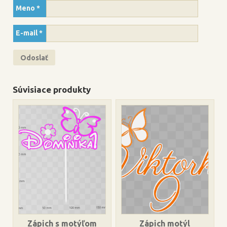
Meno
*
E-mail
*
Súvisiace produkty
Zápich s motýľom
Zápich motýl