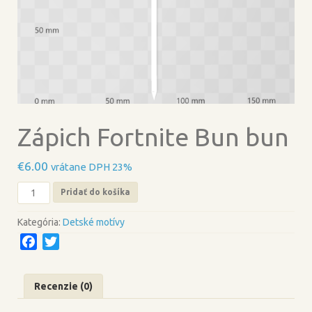
Zápich Fortnite Bun bun
€
6.00
vrátane DPH 23%
množstvo
Pridať do košíka
Zápich
Fortnite
Kategória:
Detské motívy
Bun
F
T
bun
a
w
c
i
Recenzie (0)
e
t
b
t