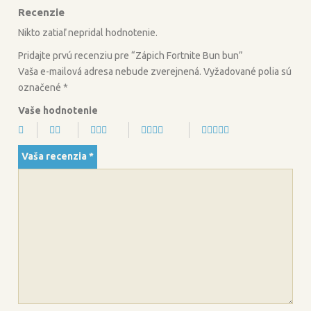
Recenzie
o
e
o
r
Nikto zatiaľ nepridal hodnotenie.
k
Pridajte prvú recenziu pre “Zápich Fortnite Bun bun”
Vaša e-mailová adresa nebude zverejnená.
Vyžadované polia sú
označené
*
Vaše hodnotenie
Vaša recenzia
*