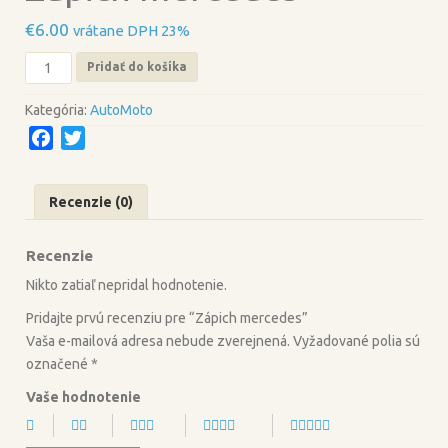
€
6.00
vrátane DPH 23%
množstvo
Pridať do košíka
Zápich
mercedes
Kategória:
AutoMoto
F
T
a
w
c
i
Recenzie (0)
e
t
b
t
Recenzie
o
e
o
r
Nikto zatiaľ nepridal hodnotenie.
k
Pridajte prvú recenziu pre “Zápich mercedes”
Vaša e-mailová adresa nebude zverejnená.
Vyžadované polia sú
označené
*
Vaše hodnotenie