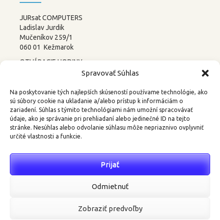
JURsat COMPUTERS
Ladislav Jurdik
Mučeníkov 259/1
060 01 Kežmarok
OTVÁRACIE HODINY:
PONDELOK – PIATOK
Spravovať Súhlas
8:00-12:00 13:00-17:00
SOBOTA –
NEDEĽA
Na poskytovanie tých najlepších skúseností používame technológie, ako
ZATVORENÉ
sú súbory cookie na ukladanie a/alebo prístup k informáciám o
zariadení. Súhlas s týmito technológiami nám umožní spracovávať
tel.: 052 4522367, 0905 219488
údaje, ako je správanie pri prehliadaní alebo jedinečné ID na tejto
stránke. Nesúhlas alebo odvolanie súhlasu môže nepriaznivo ovplyvniť
email:
3d@kkweb.sk
určité vlastnosti a funkcie.
Prijať
Najnovšie komentáre
Odmietnuť
Zobraziť predvoľby