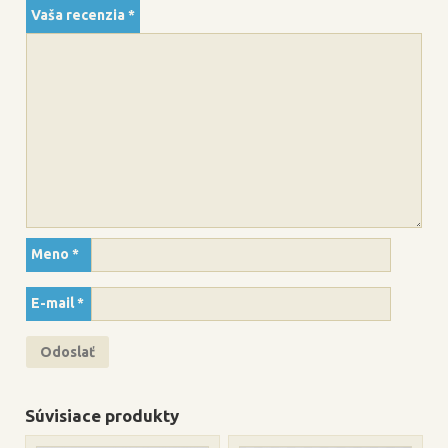
Vaša recenzia
*
Meno
*
E-mail
*
Súvisiace produkty