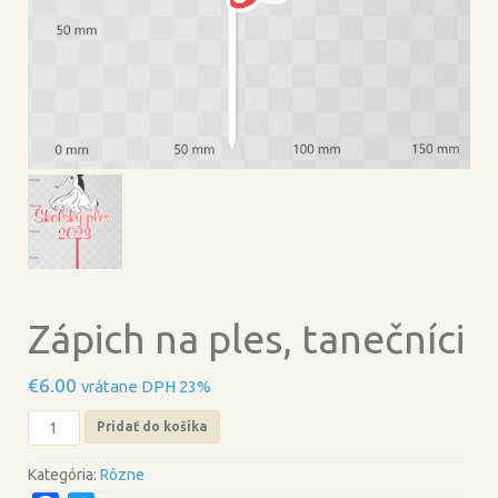
Zápich na ples, tanečníci
€
6.00
vrátane DPH 23%
množstvo
Pridať do košíka
Zápich
na
Kategória:
Rôzne
ples,