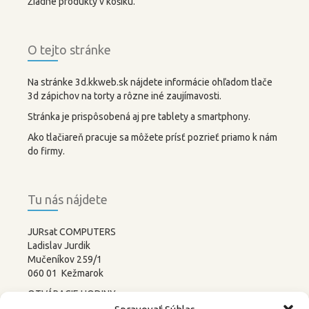
Žiadne produkty v košíku.
O tejto stránke
Na stránke 3d.kkweb.sk nájdete informácie ohľadom tlače
3d zápichov na torty a rôzne iné zaujímavosti.
Stránka je prispôsobená aj pre tablety a smartphony.
Ako tlačiareň pracuje sa môžete prísť pozrieť priamo k nám
do firmy.
Tu nás nájdete
JURsat COMPUTERS
Ladislav Jurdik
Mučeníkov 259/1
060 01 Kežmarok
OTVÁRACIE HODINY:
PONDELOK – PIATOK