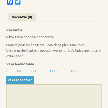
F
T
tanečníci
a
w
c
i
Recenzie (0)
e
t
b
t
Recenzie
o
e
o
r
Nikto zatiaľ nepridal hodnotenie.
k
Pridajte prvú recenziu pre “Zápich na ples, tanečníci”
Vaša e-mailová adresa nebude zverejnená.
Vyžadované polia sú
označené
*
Vaše hodnotenie
Vaša recenzia
*