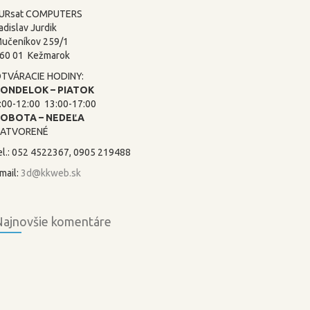
URsat COMPUTERS
adislav Jurdik
učeníkov 259/1
60 01 Kežmarok
TVÁRACIE HODINY:
ONDELOK – PIATOK
:00-12:00 13:00-17:00
SOBOTA –
NEDEĽA
ATVORENÉ
el.: 052 4522367, 0905 219488
mail:
3d@kkweb.sk
ajnovšie komentáre