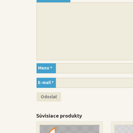
Meno
*
E-mail
*
Súvisiace produkty