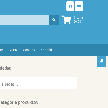
0 items
€
0.00
ky
GDPR
Cookies
Kontakt
ľadať
ľadať:
ategórie produktov