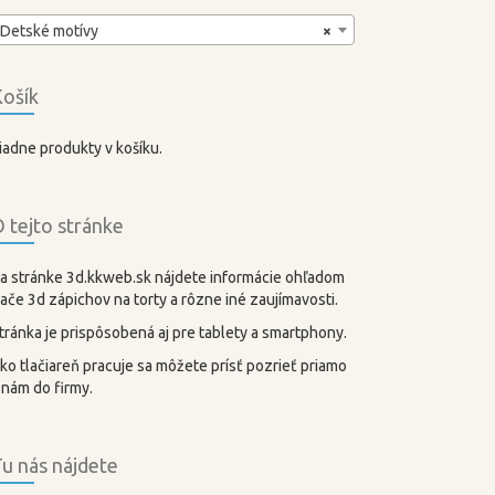
Detské motívy
×
ošík
iadne produkty v košíku.
 tejto stránke
a stránke 3d.kkweb.sk nájdete informácie ohľadom
lače 3d zápichov na torty a rôzne iné zaujímavosti.
tránka je prispôsobená aj pre tablety a smartphony.
ko tlačiareň pracuje sa môžete prísť pozrieť priamo
 nám do firmy.
u nás nájdete