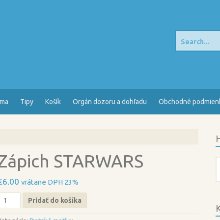
Search
for:
sma
Tipy
Košík
Orgán dozoru a dohľadu
Obchodné podmien
H
Zápich STARWARS
H
€
6.00
vrátane DPH 23%
množstvo
Pridať do košíka
Zápich
K
STARWARS