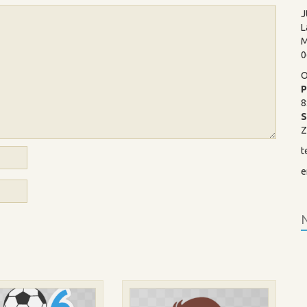
J
L
M
0
O
P
8
Z
t
e
N