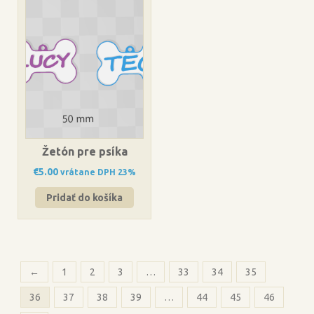
Žetón pre psíka
€
5.00
vrátane DPH 23%
Pridať do košíka
←
1
2
3
…
33
34
35
36
37
38
39
…
44
45
46