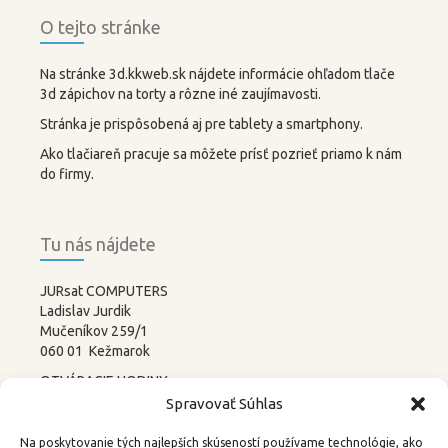
O tejto stránke
Na stránke 3d.kkweb.sk nájdete informácie ohľadom tlače
3d zápichov na torty a rôzne iné zaujímavosti.
Stránka je prispôsobená aj pre tablety a smartphony.
Ako tlačiareň pracuje sa môžete prísť pozrieť priamo k nám
do firmy.
Tu nás nájdete
JURsat COMPUTERS
Ladislav Jurdik
Mučeníkov 259/1
060 01 Kežmarok
OTVÁRACIE HODINY:
PONDELOK – PIATOK
Spravovať Súhlas
8:00-12:00 13:00-17:00
SOBOTA –
NEDEĽA
Na poskytovanie tých najlepších skúseností používame technológie, ako