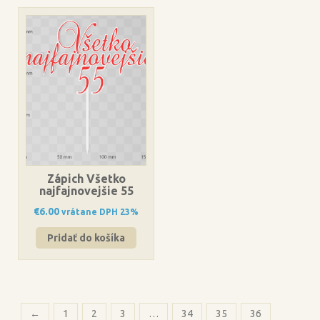
Zápich Všetko
najfajnovejšie 55
€
6.00
vrátane DPH 23%
Pridať do košíka
←
1
2
3
…
34
35
36