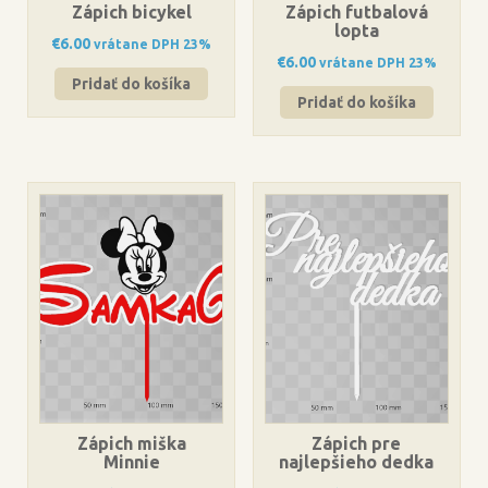
Zápich bicykel
Zápich futbalová
lopta
€
6.00
vrátane DPH 23%
€
6.00
vrátane DPH 23%
Pridať do košíka
Pridať do košíka
Zápich miška
Zápich pre
Minnie
najlepšieho dedka